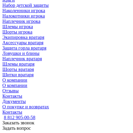
Набор детской защиты
Наколенники игрока
Налокотники игрока
Наплечник игрока
Шлемы игрока
Шорты игрока
Экипировка вратаря
Аксессуары вратаря
Защита горла вратаря
Ловушки и блины
Наплечник вратаря
Шлемы вратаря
Шорты вратаря
Щитки вратаря
О компании
О компании
Отзывы
Контакты
Документы
О покупке и возвратах
Контакты
8 812 905-00-58
Заказать звонок
Задать вопрос