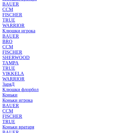
BAUER
CCM
FISCHER
TRUE
WARRIOR
Клюшки игрока
BAUER
BRO
CCM
FISCHER
SHERWOOD
TAMPA
TRUE
VIKKELA
WARRIOR
ЗаряД
Клюшки флорбол
Коньки
Коньки игрока
BAUER
CCM
FISCHER
TRUE
Коньки вратаря
BAUER