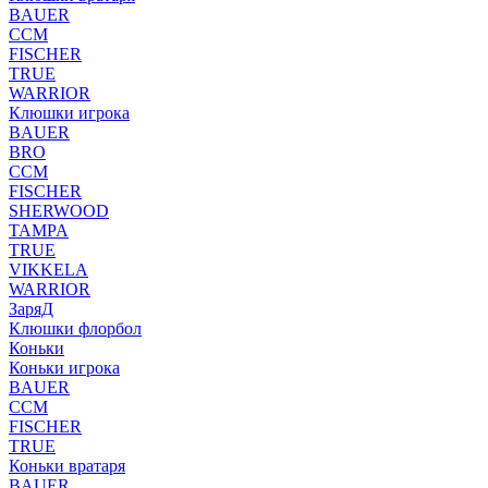
BAUER
CCM
FISCHER
TRUE
WARRIOR
Клюшки игрока
BAUER
BRO
CCM
FISCHER
SHERWOOD
TAMPA
TRUE
VIKKELA
WARRIOR
ЗаряД
Клюшки флорбол
Коньки
Коньки игрока
BAUER
CCM
FISCHER
TRUE
Коньки вратаря
BAUER