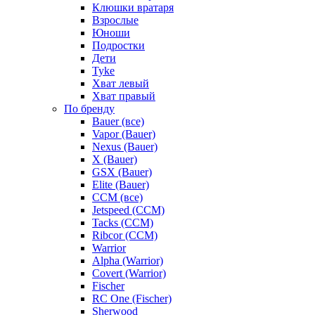
Клюшки вратаря
Взрослые
Юноши
Подростки
Дети
Tyke
Хват левый
Хват правый
По бренду
Bauer (все)
Vapor (Bauer)
Nexus (Bauer)
X (Bauer)
GSX (Bauer)
Elite (Bauer)
CCM (все)
Jetspeed (CCM)
Tacks (CCM)
Ribcor (CCM)
Warrior
Alpha (Warrior)
Covert (Warrior)
Fischer
RC One (Fischer)
Sherwood