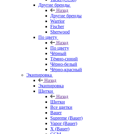
Другие бренды
Назад
Другие бренды
Warrior
Fischer
Sherwood
По цвету
Назад
По цвету
Чёрный
Тёмно-синий
Чёрно-белый
Чёрно-красный
Экипировка
Назад
Экипировка
Щитки
Назад
Щитки
Все щитки
Bauer
Supreme (Bauer)
Vapor (Bauer)
X (Bauer)