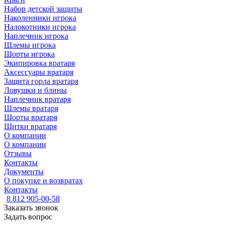
Набор детской защиты
Наколенники игрока
Налокотники игрока
Наплечник игрока
Шлемы игрока
Шорты игрока
Экипировка вратаря
Аксессуары вратаря
Защита горла вратаря
Ловушки и блины
Наплечник вратаря
Шлемы вратаря
Шорты вратаря
Щитки вратаря
О компании
О компании
Отзывы
Контакты
Документы
О покупке и возвратах
Контакты
8 812 905-00-58
Заказать звонок
Задать вопрос