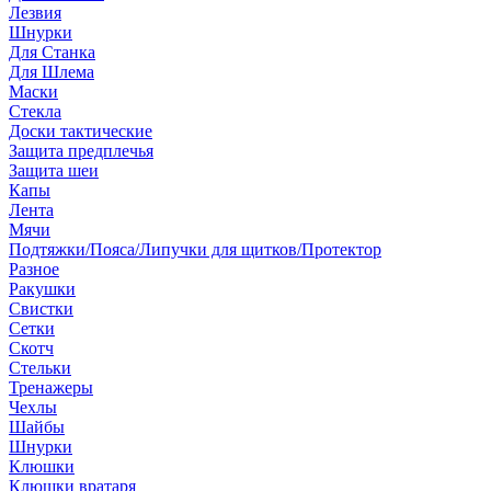
Лезвия
Шнурки
Для Станка
Для Шлема
Маски
Стекла
Доски тактические
Защита предплечья
Защита шеи
Капы
Лента
Мячи
Подтяжки/Пояса/Липучки для щитков/Протектор
Разное
Ракушки
Свистки
Сетки
Скотч
Стельки
Тренажеры
Чехлы
Шайбы
Шнурки
Клюшки
Клюшки вратаря