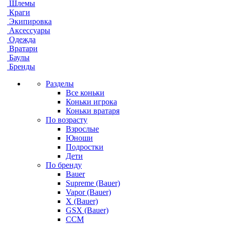
Шлемы
Краги
Экипировка
Аксессуары
Одежда
Вратари
Баулы
Бренды
Разделы
Все коньки
Коньки игрока
Коньки вратаря
По возрасту
Взрослые
Юноши
Подростки
Дети
По бренду
Bauer
Supreme (Bauer)
Vapor (Bauer)
X (Bauer)
GSX (Bauer)
CCM