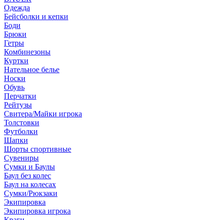
Одежда
Бейсболки и кепки
Боди
Брюки
Гетры
Комбинезоны
Куртки
Нательное белье
Носки
Обувь
Перчатки
Рейтузы
Свитера/Майки игрока
Толстовки
Футболки
Шапки
Шорты спортивные
Сувениры
Сумки и Баулы
Баул без колес
Баул на колесах
Сумки/Рюкзаки
Экипировка
Экипировка игрока
Краги