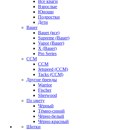
Все краги
Взрослые
Юноши
Подростки
Дети
Bauer
Bauer (все)
Supreme (Bauer)
Vapor (Bauer)
X (Bauer)
Pro Series
CCM
CCM
Jetspeed (CCM)
Tacks (CCM)
Другие бренды
Warrior
Fischer
Sherwood
По цвету
Чёрный
Тёмно-синий
Чёрно-белый
Чёрно-красный
Щитки