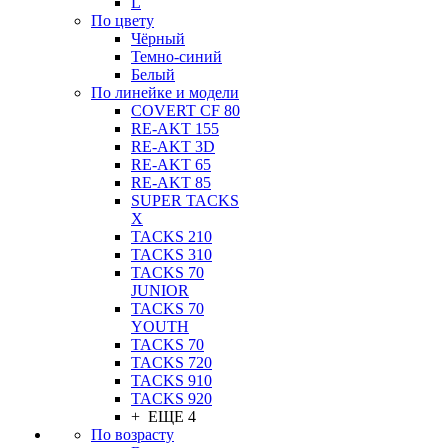
L
По цвету
Чёрный
Темно-синий
Белый
По линейке и модели
COVERT CF 80
RE-AKT 155
RE-AKT 3D
RE-AKT 65
RE-AKT 85
SUPER TACKS
X
TACKS 210
TACKS 310
TACKS 70
JUNIOR
TACKS 70
YOUTH
TACKS 70
TACKS 720
TACKS 910
TACKS 920
+ ЕЩЕ 4
По возрасту