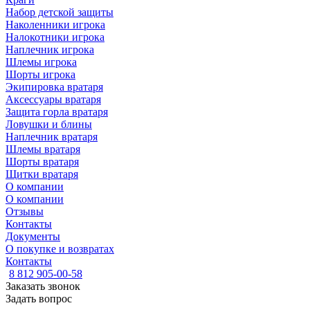
Набор детской защиты
Наколенники игрока
Налокотники игрока
Наплечник игрока
Шлемы игрока
Шорты игрока
Экипировка вратаря
Аксессуары вратаря
Защита горла вратаря
Ловушки и блины
Наплечник вратаря
Шлемы вратаря
Шорты вратаря
Щитки вратаря
О компании
О компании
Отзывы
Контакты
Документы
О покупке и возвратах
Контакты
8 812 905-00-58
Заказать звонок
Задать вопрос