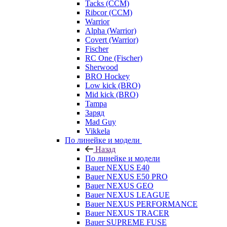
Tacks (CCM)
Ribcor (CCM)
Warrior
Alpha (Warrior)
Covert (Warrior)
Fischer
RC One (Fischer)
Sherwood
BRO Hockey
Low kick (BRO)
Mid kick (BRO)
Tampa
Заряд
Mad Guy
Vikkela
По линейке и модели
Назад
По линейке и модели
Bauer NEXUS E40
Bauer NEXUS E50 PRO
Bauer NEXUS GEO
Bauer NEXUS LEAGUE
Bauer NEXUS PERFORMANCE
Bauer NEXUS TRACER
Bauer SUPREME FUSE