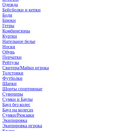
Одежда
Бейсболки и кепки
Боди
Брюки
Гетры
Комбинезоны
Куртки
Нательное белье
Носки
Обувь
Перчатки
Рейтузы
Свитера/Майки игрока
Толстовки
Футболки
Шапки
Шорты спортивные
Сувениры
Сумки и Баулы
Баул без колес
Баул на колесах
Сумки/Рюкзаки
Экипировка
Экипировка игрока
Краги