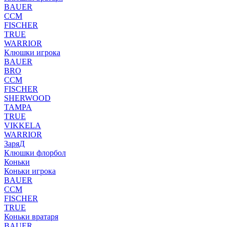
BAUER
CCM
FISCHER
TRUE
WARRIOR
Клюшки игрока
BAUER
BRO
CCM
FISCHER
SHERWOOD
TAMPA
TRUE
VIKKELA
WARRIOR
ЗаряД
Клюшки флорбол
Коньки
Коньки игрока
BAUER
CCM
FISCHER
TRUE
Коньки вратаря
BAUER