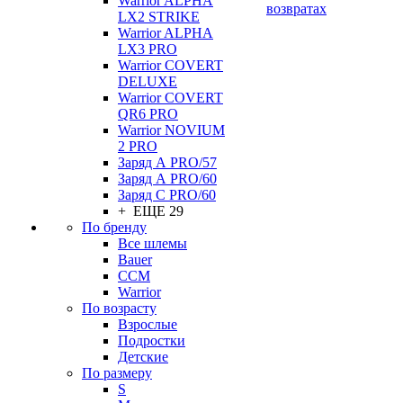
Warrior ALPHA
возвратах
LX2 STRIKE
Warrior ALPHA
LX3 PRO
Warrior COVERT
DELUXE
Warrior COVERT
QR6 PRO
Warrior NOVIUM
2 PRO
Заряд А PRO/57
Заряд А PRO/60
Заряд С PRO/60
+ ЕЩЕ 29
По бренду
Все шлемы
Bauer
CCM
Warrior
По возрасту
Взрослые
Подростки
Детские
По размеру
S