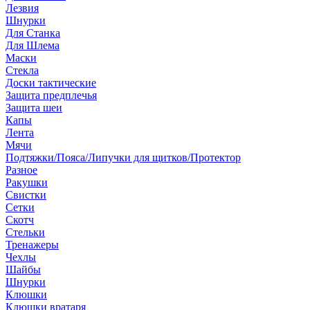
Лезвия
Шнурки
Для Станка
Для Шлема
Маски
Стекла
Доски тактические
Защита предплечья
Защита шеи
Капы
Лента
Мячи
Подтяжки/Пояса/Липучки для щитков/Протектор
Разное
Ракушки
Свистки
Сетки
Скотч
Стельки
Тренажеры
Чехлы
Шайбы
Шнурки
Клюшки
Клюшки вратаря