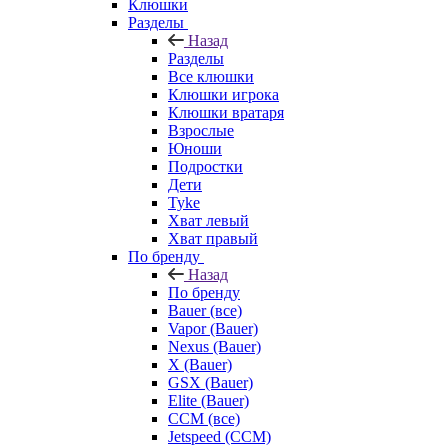
Клюшки
Разделы
Назад
Разделы
Все клюшки
Клюшки игрока
Клюшки вратаря
Взрослые
Юноши
Подростки
Дети
Tyke
Хват левый
Хват правый
По бренду
Назад
По бренду
Bauer (все)
Vapor (Bauer)
Nexus (Bauer)
X (Bauer)
GSX (Bauer)
Elite (Bauer)
CCM (все)
Jetspeed (CCM)