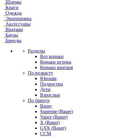
Шлемы
Краги
Одежда
Экипировка
Аксессуары
Вратари
Баулы
Бренды
Разделы
Все коньки
Коньки игрока
Коньки вратаря
По возрасту
Юноши
Подростки
Дети
Взрослые
По бренду
Bauer
Supreme (Bauer)
Vapor (Bauer)
X (Bauer)
GSX (Bauer)
CCM