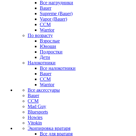
Все нагрудники
Bauer
Supreme (Bauer)
Vapor (Bauer)
CCM
Warrior
По возрасту
Взрослые
Юноши
Подростки
Дети
Налокотники
Все налокотники
Bauer
CCM
Warrior
Все аксессуары
Bauer
CCM
Mad Guy
Bluesports
Howies
Vitokin
Экипировка вратаря
Все для вратаря