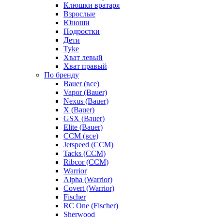
Клюшки вратаря
Взрослые
Юноши
Подростки
Дети
Tyke
Хват левый
Хват правый
По бренду
Bauer (все)
Vapor (Bauer)
Nexus (Bauer)
X (Bauer)
GSX (Bauer)
Elite (Bauer)
CCM (все)
Jetspeed (CCM)
Tacks (CCM)
Ribcor (CCM)
Warrior
Alpha (Warrior)
Covert (Warrior)
Fischer
RC One (Fischer)
Sherwood