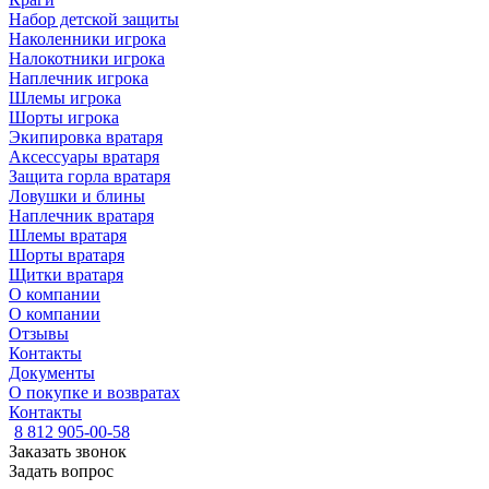
Набор детской защиты
Наколенники игрока
Налокотники игрока
Наплечник игрока
Шлемы игрока
Шорты игрока
Экипировка вратаря
Аксессуары вратаря
Защита горла вратаря
Ловушки и блины
Наплечник вратаря
Шлемы вратаря
Шорты вратаря
Щитки вратаря
О компании
О компании
Отзывы
Контакты
Документы
О покупке и возвратах
Контакты
8 812 905-00-58
Заказать звонок
Задать вопрос