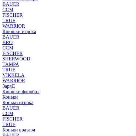
BAUER
CCM
FISCHER
TRUE
WARRIOR
Клюшки игрока
BAUER
BRO
CCM
FISCHER
SHERWOOD
TAMPA
TRUE
VIKKELA
WARRIOR
ЗаряД
Клюшки флорбол
Коньки
Коньки игрока
BAUER
CCM
FISCHER
TRUE
Коньки вратаря
BAUER