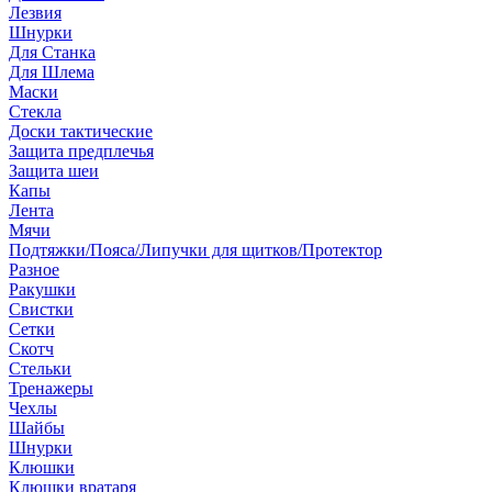
Лезвия
Шнурки
Для Станка
Для Шлема
Маски
Стекла
Доски тактические
Защита предплечья
Защита шеи
Капы
Лента
Мячи
Подтяжки/Пояса/Липучки для щитков/Протектор
Разное
Ракушки
Свистки
Сетки
Скотч
Стельки
Тренажеры
Чехлы
Шайбы
Шнурки
Клюшки
Клюшки вратаря