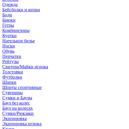
Одежда
Бейсболки и кепки
Боди
Брюки
Гетры
Комбинезоны
Куртки
Нательное белье
Носки
Обувь
Перчатки
Рейтузы
Свитера/Майки игрока
Толстовки
Футболки
Шапки
Шорты спортивные
Сувениры
Сумки и Баулы
Баул без колес
Баул на колесах
Сумки/Рюкзаки
Экипировка
Экипировка игрока
Краги