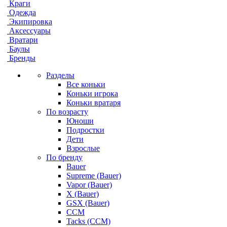
Краги
Одежда
Экипировка
Аксессуары
Вратари
Баулы
Бренды
Разделы
Все коньки
Коньки игрока
Коньки вратаря
По возрасту
Юноши
Подростки
Дети
Взрослые
По бренду
Bauer
Supreme (Bauer)
Vapor (Bauer)
X (Bauer)
GSX (Bauer)
CCM
Tacks (CCM)