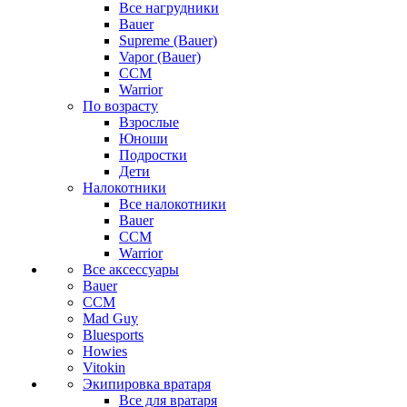
Все нагрудники
Bauer
Supreme (Bauer)
Vapor (Bauer)
CCM
Warrior
По возрасту
Взрослые
Юноши
Подростки
Дети
Налокотники
Все налокотники
Bauer
CCM
Warrior
Все аксессуары
Bauer
CCM
Mad Guy
Bluesports
Howies
Vitokin
Экипировка вратаря
Все для вратаря