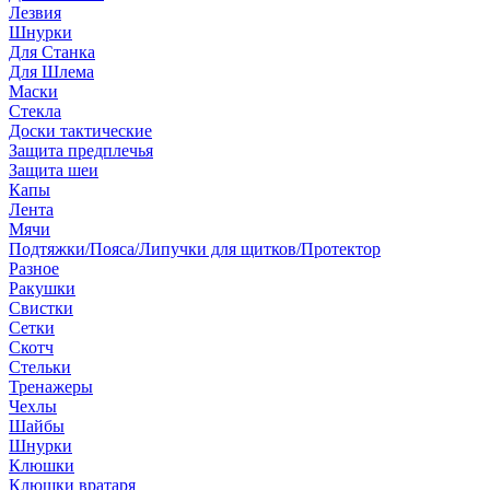
Лезвия
Шнурки
Для Станка
Для Шлема
Маски
Стекла
Доски тактические
Защита предплечья
Защита шеи
Капы
Лента
Мячи
Подтяжки/Пояса/Липучки для щитков/Протектор
Разное
Ракушки
Свистки
Сетки
Скотч
Стельки
Тренажеры
Чехлы
Шайбы
Шнурки
Клюшки
Клюшки вратаря