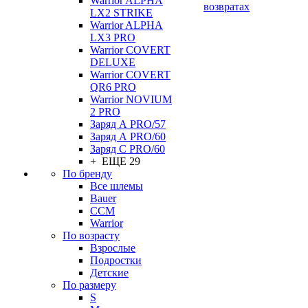
Warrior ALPHA
возвратах
LX2 STRIKE
Warrior ALPHA
LX3 PRO
Warrior COVERT
DELUXE
Warrior COVERT
QR6 PRO
Warrior NOVIUM
2 PRO
Заряд А PRO/57
Заряд А PRO/60
Заряд С PRO/60
+ ЕЩЕ 29
По бренду
Все шлемы
Bauer
CCM
Warrior
По возрасту
Взрослые
Подростки
Детские
По размеру
S