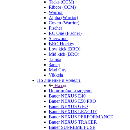
Tacks (CCM)
Ribcor (CCM)
Warrior
Alpha (Warrior)
Covert (Warrior)
Fischer
RC One (Fischer)
Sherwood
BRO Hockey
Low kick (BRO)
Mid kick (BRO)
Tampa
Заряд
Mad Guy
Vikkela
По линейке и модели
Назад
По линейке и модели
Bauer NEXUS E40
Bauer NEXUS E50 PRO
Bauer NEXUS GEO
Bauer NEXUS LEAGUE
Bauer NEXUS PERFORMANCE
Bauer NEXUS TRACER
Bauer SUPREME FUSE