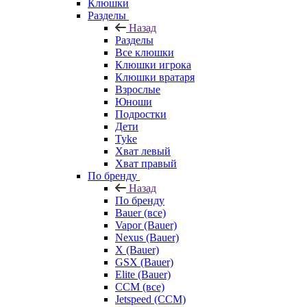
Клюшки
Разделы
Назад
Разделы
Все клюшки
Клюшки игрока
Клюшки вратаря
Взрослые
Юноши
Подростки
Дети
Tyke
Хват левый
Хват правый
По бренду
Назад
По бренду
Bauer (все)
Vapor (Bauer)
Nexus (Bauer)
X (Bauer)
GSX (Bauer)
Elite (Bauer)
CCM (все)
Jetspeed (CCM)