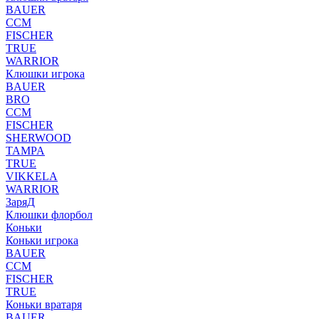
BAUER
CCM
FISCHER
TRUE
WARRIOR
Клюшки игрока
BAUER
BRO
CCM
FISCHER
SHERWOOD
TAMPA
TRUE
VIKKELA
WARRIOR
ЗаряД
Клюшки флорбол
Коньки
Коньки игрока
BAUER
CCM
FISCHER
TRUE
Коньки вратаря
BAUER