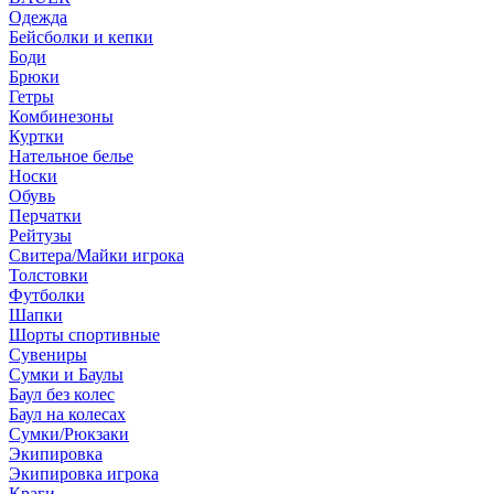
Одежда
Бейсболки и кепки
Боди
Брюки
Гетры
Комбинезоны
Куртки
Нательное белье
Носки
Обувь
Перчатки
Рейтузы
Свитера/Майки игрока
Толстовки
Футболки
Шапки
Шорты спортивные
Сувениры
Сумки и Баулы
Баул без колес
Баул на колесах
Сумки/Рюкзаки
Экипировка
Экипировка игрока
Краги