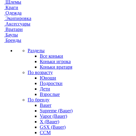
Шлемы
Краги
Одежда
Экипировка
Аксессуары
Вратари
Баулы
Бренды
Разделы
Все коньки
Коньки игрока
Коньки вратаря
По возрасту
Юноши
Подростки
Дети
Взрослые
По бренду
Bauer
Supreme (Bauer)
Vapor (Bauer)
X (Bauer)
GSX (Bauer)
CCM