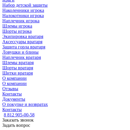
Набор детской защиты
Наколенники игрока
Налокотники игрока
Наплечник игрока
Шлемы игрока
Шорты игрока
Экипировка вратаря
Аксессуары вратаря
Защита горла вратаря
Ловушки и блины
Наплечник вратаря
Шлемы вратаря
Шорты вратаря
Щитки вратаря
О компании
О компании
Отзывы
Контакты
Документы
О покупке и возвратах
Контакты
8 812 905-00-58
Заказать звонок
Задать вопрос