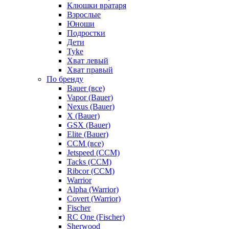
Клюшки вратаря
Взрослые
Юноши
Подростки
Дети
Tyke
Хват левый
Хват правый
По бренду
Bauer (все)
Vapor (Bauer)
Nexus (Bauer)
X (Bauer)
GSX (Bauer)
Elite (Bauer)
CCM (все)
Jetspeed (CCM)
Tacks (CCM)
Ribcor (CCM)
Warrior
Alpha (Warrior)
Covert (Warrior)
Fischer
RC One (Fischer)
Sherwood