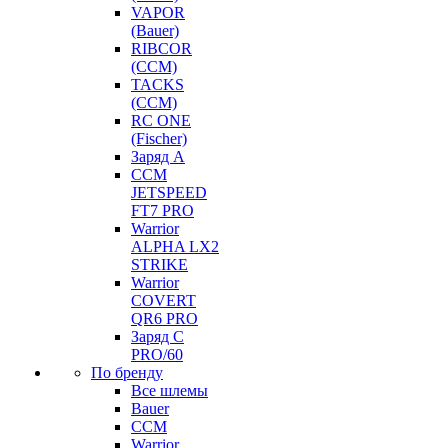
VAPOR
(Bauer)
RIBCOR
(CCM)
TACKS
(CCM)
RC ONE
(Fischer)
Заряд А
CCM
JETSPEED
FT7 PRO
Warrior
ALPHA LX2
STRIKE
Warrior
COVERT
QR6 PRO
Заряд С
PRO/60
По бренду
Все шлемы
Bauer
CCM
Warrior