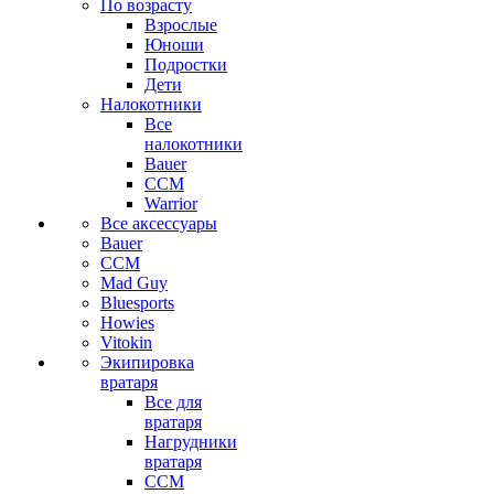
По возрасту
Взрослые
Юноши
Подростки
Дети
Налокотники
Все
налокотники
Bauer
CCM
Warrior
Все аксессуары
Bauer
CCM
Mad Guy
Bluesports
Howies
Vitokin
Экипировка
вратаря
Все для
вратаря
Нагрудники
вратаря
CCM