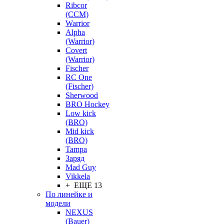
Ribcor
(CCM)
Warrior
Alpha
(Warrior)
Covert
(Warrior)
Fischer
RC One
(Fischer)
Sherwood
BRO Hockey
Low kick
(BRO)
Mid kick
(BRO)
Tampa
Заряд
Mad Guy
Vikkela
+ ЕЩЕ 13
По линейке и
модели
NEXUS
(Bauer)