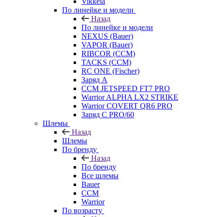
Vikkela
По линейке и модели
Назад
По линейке и модели
NEXUS (Bauer)
VAPOR (Bauer)
RIBCOR (CCM)
TACKS (CCM)
RC ONE (Fischer)
Заряд А
CCM JETSPEED FT7 PRO
Warrior ALPHA LX2 STRIKE
Warrior COVERT QR6 PRO
Заряд С PRO/60
Шлемы
Назад
Шлемы
По бренду
Назад
По бренду
Все шлемы
Bauer
CCM
Warrior
По возрасту