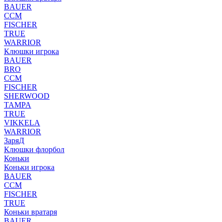
BAUER
CCM
FISCHER
TRUE
WARRIOR
Клюшки игрока
BAUER
BRO
CCM
FISCHER
SHERWOOD
TAMPA
TRUE
VIKKELA
WARRIOR
ЗаряД
Клюшки флорбол
Коньки
Коньки игрока
BAUER
CCM
FISCHER
TRUE
Коньки вратаря
BAUER