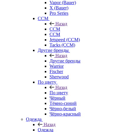
Vapor (Bauer)
X (Bauer)
Pro Series
CCM
Назад
CCM
CCM
Jetspeed (CCM)
Tacks (CCM)
Другие бренды
Назад
Другие бренды
Warrior
Fischer
Sherwood
По цвету
Назад
По цвету
Чёрный
Тёмно-синий
Чёрно-белый
Чёрно-красный
Одежда
Назад
Одежда