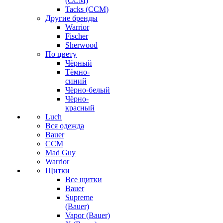
(CCM)
Tacks (CCM)
Другие бренды
Warrior
Fischer
Sherwood
По цвету
Чёрный
Тёмно-
синий
Чёрно-белый
Чёрно-
красный
Luch
Вся одежда
Bauer
CCM
Mad Guy
Warrior
Щитки
Все щитки
Bauer
Supreme
(Bauer)
Vapor (Bauer)