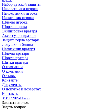
Набор детской защиты
Наколенники игрока
Налокотники игрока
Наплечник игрока
Шлемы игрока
Шорты игрока
Экипировка вратаря
Аксессуары вратаря
Защита горла вратаря
Ловушки и блины
Наплечник вратаря
Шлемы вратаря
Шорты вратаря
Щитки вратаря
О компании
О компании
Отзывы
Контакты
Документы
О покупке и возвратах
Контакты
8 812 905-00-58
Заказать звонок
Задать вопрос