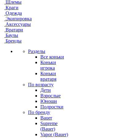
Шлемы
Краги
Одежда
Экипировка
Аксессуары
Вратари
Баулы
Бренды
Разделы
Все коньки
Коньки
игрока
Коньки
вратаря
По возрасту
Дети
Взрослые
Юноши
Подростки
По бренду
Bauer
Supreme
(Bauer)
Vapor (Bauer)