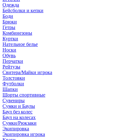
Одежда
Бейсболки и кепки
Боди
Брюки
Гетры
Комбинезоны
Куртки
Нательное белье
Носки
Обувь
Перчатки
Рейтузы
Свитера/Майки игрока
Толстовки
Футболки
Шапки
Шорты спортивные
Сувениры
Сумки и Баулы
Баул без колес
Баул на колесах
Сумки/Рюкзаки
Экипировка
Экипировка игрока
Краги