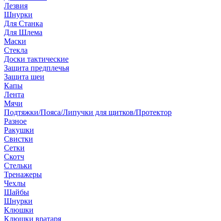
Лезвия
Шнурки
Для Станка
Для Шлема
Маски
Стекла
Доски тактические
Защита предплечья
Защита шеи
Капы
Лента
Мячи
Подтяжки/Пояса/Липучки для щитков/Протектор
Разное
Ракушки
Свистки
Сетки
Скотч
Стельки
Тренажеры
Чехлы
Шайбы
Шнурки
Клюшки
Клюшки вратаря