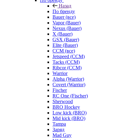
По бренду
Назад
По бренду
Bauer (все)
Vapor (Bauer)
Nexus (Bauer)
X (Bauer)
GSX (Bauer)
Elite (Bauer)
CCM (все)
Jetspeed (CCM)
Tacks (CCM)
Ribcor (CCM)
Warrior
Alpha (Warrior)
Covert (Warrior)
Fischer
RC One (Fischer)
Sherwood
BRO Hockey
Low kick (BRO)
Mid kick (BRO)
Tampa
Заряд
Mad Guy