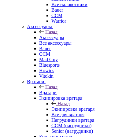
Все налокотники
Bauer
CCM
Warrior
Аксессуары
Назад
Аксессуары
Все аксессуары
Bauer
CCM
Mad Guy
Bluesports
Howies
Vitokin
Вратари
Назад
Вратари
Экипировка вратаря
Назад
Экипировка вратаря
Все для вратаря
Нагрудники вратаря
CCM (нагрудники)
Senior (нагрудники)
Коньки вратаря