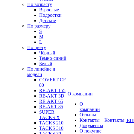
По возрасту
Взрослые
Подростки
Детские
По размеру
S
M
L
По цвету
Чёрный
Темно-синий
Белый
По линейке и
модели
COVERT CF
80
RE-AKT 155
О компании
RE-AKT 3D
RE-AKT 65
О
RE-AKT 85
компании
SUPER
Отзывы
+
TACKS X
Контакты
Контакты
ЕЩ
TACKS 210
Документы
TACKS 310
О покупке
TACKS 70