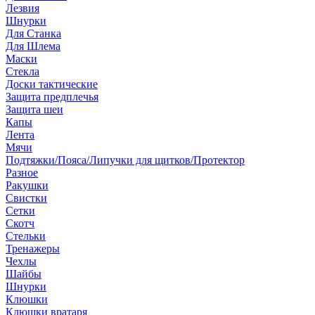
Лезвия
Шнурки
Для Станка
Для Шлема
Маски
Стекла
Доски тактические
Защита предплечья
Защита шеи
Капы
Лента
Мячи
Подтяжки/Пояса/Липучки для щитков/Протектор
Разное
Ракушки
Свистки
Сетки
Скотч
Стельки
Тренажеры
Чехлы
Шайбы
Шнурки
Клюшки
Клюшки вратаря