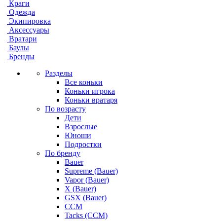
Краги
Одежда
Экипировка
Аксессуары
Вратари
Баулы
Бренды
Разделы
Все коньки
Коньки игрока
Коньки вратаря
По возрасту
Дети
Взрослые
Юноши
Подростки
По бренду
Bauer
Supreme (Bauer)
Vapor (Bauer)
X (Bauer)
GSX (Bauer)
CCM
Tacks (CCM)