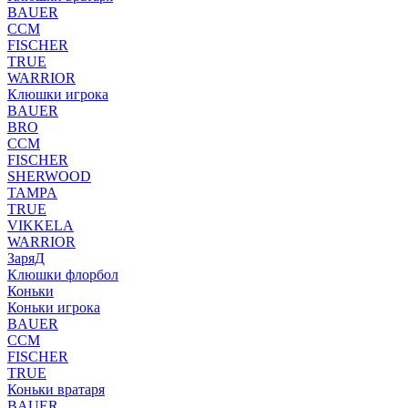
BAUER
CCM
FISCHER
TRUE
WARRIOR
Клюшки игрока
BAUER
BRO
CCM
FISCHER
SHERWOOD
TAMPA
TRUE
VIKKELA
WARRIOR
ЗаряД
Клюшки флорбол
Коньки
Коньки игрока
BAUER
CCM
FISCHER
TRUE
Коньки вратаря
BAUER