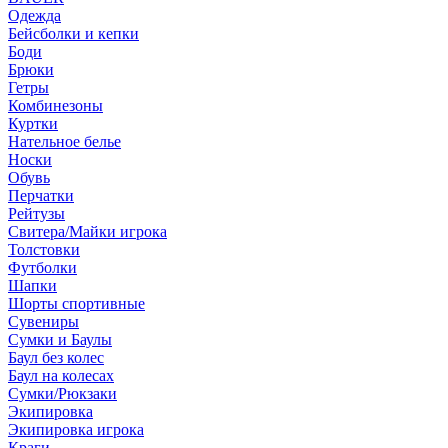
Одежда
Бейсболки и кепки
Боди
Брюки
Гетры
Комбинезоны
Куртки
Нательное белье
Носки
Обувь
Перчатки
Рейтузы
Свитера/Майки игрока
Толстовки
Футболки
Шапки
Шорты спортивные
Сувениры
Сумки и Баулы
Баул без колес
Баул на колесах
Сумки/Рюкзаки
Экипировка
Экипировка игрока
Краги