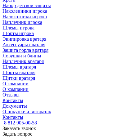
Набор детской защиты
Наколенники игрока
Налокотники игрока
Наплечник игрока
Шлемы игрока
Шорты игрока
Экипировка вратаря
Аксессуары вратаря
Защита горла вратаря
Ловушки и блины
Наплечник вратаря
Шлемы вратаря
Шорты вратаря
Щитки вратаря
О компании
О компании
Отзывы
Контакты
Документы
О покупке и возвратах
Контакты
8 812 905-00-58
Заказать звонок
Задать вопрос