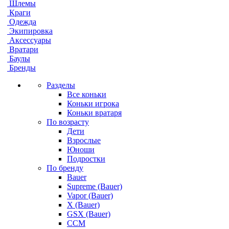
Шлемы
Краги
Одежда
Экипировка
Аксессуары
Вратари
Баулы
Бренды
Разделы
Все коньки
Коньки игрока
Коньки вратаря
По возрасту
Дети
Взрослые
Юноши
Подростки
По бренду
Bauer
Supreme (Bauer)
Vapor (Bauer)
X (Bauer)
GSX (Bauer)
CCM