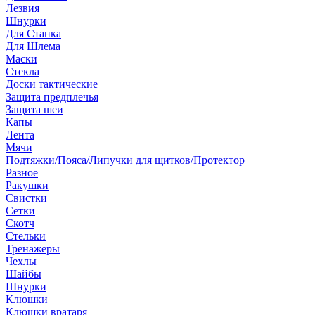
Лезвия
Шнурки
Для Станка
Для Шлема
Маски
Стекла
Доски тактические
Защита предплечья
Защита шеи
Капы
Лента
Мячи
Подтяжки/Пояса/Липучки для щитков/Протектор
Разное
Ракушки
Свистки
Сетки
Скотч
Стельки
Тренажеры
Чехлы
Шайбы
Шнурки
Клюшки
Клюшки вратаря