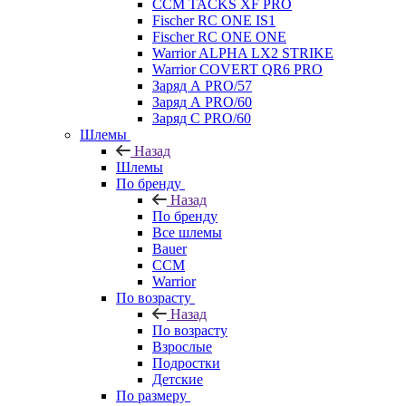
CCM TACKS XF PRO
Fischer RC ONE IS1
Fischer RC ONE ONE
Warrior ALPHA LX2 STRIKE
Warrior COVERT QR6 PRO
Заряд А PRO/57
Заряд А PRO/60
Заряд С PRO/60
Шлемы
Назад
Шлемы
По бренду
Назад
По бренду
Все шлемы
Bauer
CCM
Warrior
По возрасту
Назад
По возрасту
Взрослые
Подростки
Детские
По размеру