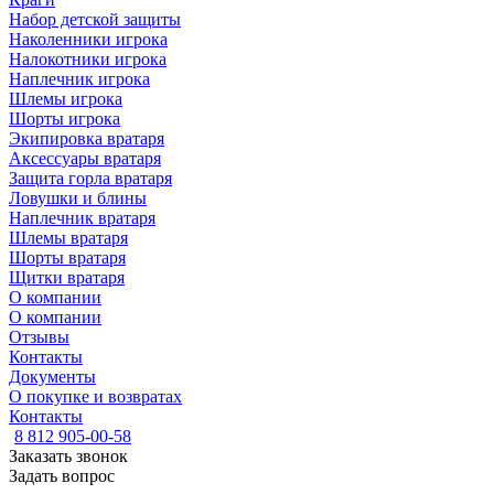
Набор детской защиты
Наколенники игрока
Налокотники игрока
Наплечник игрока
Шлемы игрока
Шорты игрока
Экипировка вратаря
Аксессуары вратаря
Защита горла вратаря
Ловушки и блины
Наплечник вратаря
Шлемы вратаря
Шорты вратаря
Щитки вратаря
О компании
О компании
Отзывы
Контакты
Документы
О покупке и возвратах
Контакты
8 812 905-00-58
Заказать звонок
Задать вопрос