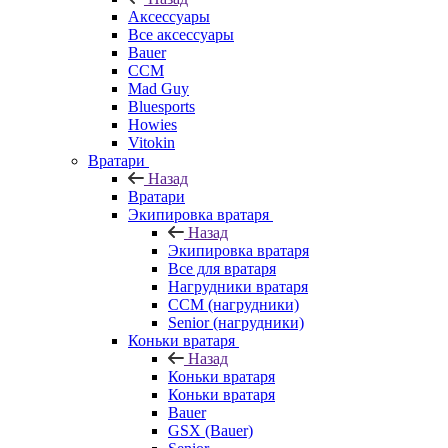
Аксессуары
Все аксессуары
Bauer
CCM
Mad Guy
Bluesports
Howies
Vitokin
Вратари
Назад
Вратари
Экипировка вратаря
Назад
Экипировка вратаря
Все для вратаря
Нагрудники вратаря
CCM (нагрудники)
Senior (нагрудники)
Коньки вратаря
Назад
Коньки вратаря
Коньки вратаря
Bauer
GSX (Bauer)