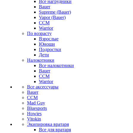
Все нагрудники
Bauer
Supreme (Bauer)
Vapor (Bauer)
CCM
Warrior
По возрасту
Взрослые
Юноши
Подростки
Дети
Налокотники
Все налокотники
Bauer
CCM
Warrior
Все аксессуары
Bauer
CCM
Mad Guy
Bluesports
Howies
Vitokin
Экипировка вратаря
Все для вратаря