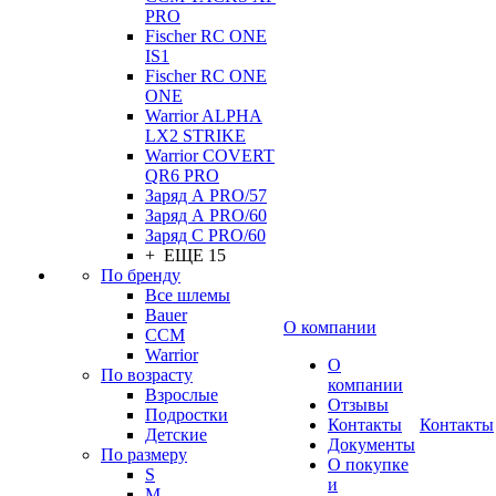
PRO
Fischer RC ONE
IS1
Fischer RC ONE
ONE
Warrior ALPHA
LX2 STRIKE
Warrior COVERT
QR6 PRO
Заряд А PRO/57
Заряд А PRO/60
Заряд С PRO/60
+ ЕЩЕ 15
По бренду
Все шлемы
Bauer
О компании
CCM
Warrior
О
По возрасту
компании
Взрослые
Отзывы
Подростки
Контакты
Контакты
Детские
Документы
По размеру
О покупке
S
и
M