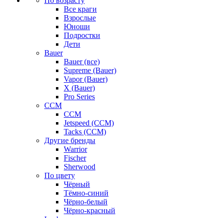
По возрасту
Все краги
Взрослые
Юноши
Подростки
Дети
Bauer
Bauer (все)
Supreme (Bauer)
Vapor (Bauer)
X (Bauer)
Pro Series
CCM
CCM
Jetspeed (CCM)
Tacks (CCM)
Другие бренды
Warrior
Fischer
Sherwood
По цвету
Чёрный
Тёмно-синий
Чёрно-белый
Чёрно-красный