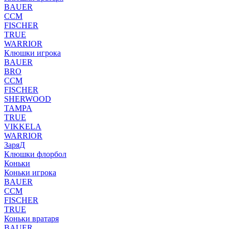
BAUER
CCM
FISCHER
TRUE
WARRIOR
Клюшки игрока
BAUER
BRO
CCM
FISCHER
SHERWOOD
TAMPA
TRUE
VIKKELA
WARRIOR
ЗаряД
Клюшки флорбол
Коньки
Коньки игрока
BAUER
CCM
FISCHER
TRUE
Коньки вратаря
BAUER