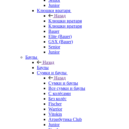
Senior
Junior
Клюшки вратаря
Назад
Клюшки вратаря
Клюшки вратаря
Bauer
Elite (Bauer)
GSX (Bauer)
Senior
Junior
Баулы
Назад
Баулы
Сумки и баулы
Назад
Сумки и баулы
Все сумки и баулы
С колёсами
Без колёс
Fischer
Warrior
Vitokin
Атрибутика Club
Junior