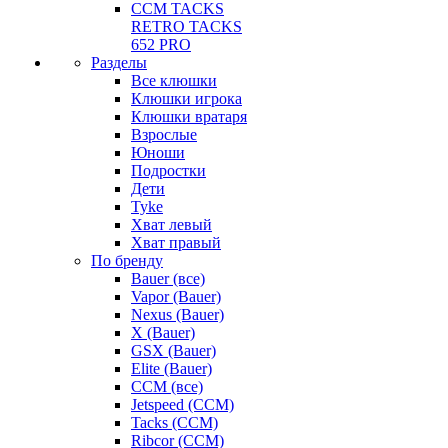
CCM TACKS
RETRO TACKS
652 PRO
Разделы
Все клюшки
Клюшки игрока
Клюшки вратаря
Взрослые
Юноши
Подростки
Дети
Tyke
Хват левый
Хват правый
По бренду
Bauer (все)
Vapor (Bauer)
Nexus (Bauer)
X (Bauer)
GSX (Bauer)
Elite (Bauer)
CCM (все)
Jetspeed (CCM)
Tacks (CCM)
Ribcor (CCM)