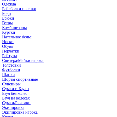
Одежда
Бейсболки и кепки
Боди
Брюки
Гетры
Комбинезоны
Куртки
Нательное белье
Носки
Обувь
Перчатки
Рейтузы
Свитера/Майки игрока
Толстовки
Футболки
Шапки
Шорты спортивные
Сувениры
Сумки и Баулы
Баул без колес
Баул на колесах
Сумки/Рюкзаки
Экипировка
Экипировка игрока
Краги