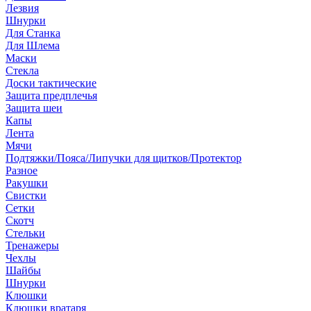
Лезвия
Шнурки
Для Станка
Для Шлема
Маски
Стекла
Доски тактические
Защита предплечья
Защита шеи
Капы
Лента
Мячи
Подтяжки/Пояса/Липучки для щитков/Протектор
Разное
Ракушки
Свистки
Сетки
Скотч
Стельки
Тренажеры
Чехлы
Шайбы
Шнурки
Клюшки
Клюшки вратаря