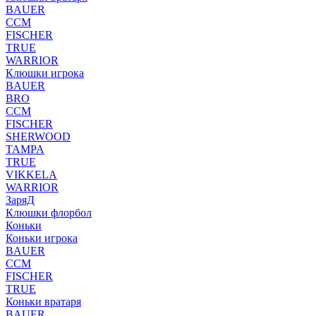
BAUER
CCM
FISCHER
TRUE
WARRIOR
Клюшки игрока
BAUER
BRO
CCM
FISCHER
SHERWOOD
TAMPA
TRUE
VIKKELA
WARRIOR
ЗаряД
Клюшки флорбол
Коньки
Коньки игрока
BAUER
CCM
FISCHER
TRUE
Коньки вратаря
BAUER