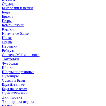
Одежда
Бейсболки и кепки
Боди
Брюки
Гетры
Комбинезоны
Куртки
Нательное белье
Носки
Обувь
Перчатки
Рейтузы
Свитера/Майки игрока
Толстовки
Футболки
Шапки
Шорты спортивные
Сувениры
Сумки и Баулы
Баул без колес
Баул на колесах
Сумки/Рюкзаки
Экипировка
Экипировка игрока
Краги