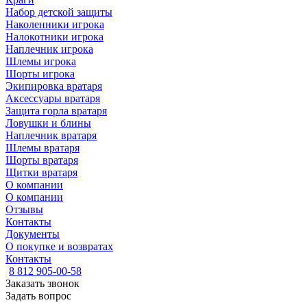
Набор детской защиты
Наколенники игрока
Налокотники игрока
Наплечник игрока
Шлемы игрока
Шорты игрока
Экипировка вратаря
Аксессуары вратаря
Защита горла вратаря
Ловушки и блины
Наплечник вратаря
Шлемы вратаря
Шорты вратаря
Щитки вратаря
О компании
О компании
Отзывы
Контакты
Документы
О покупке и возвратах
Контакты
8 812 905-00-58
Заказать звонок
Задать вопрос