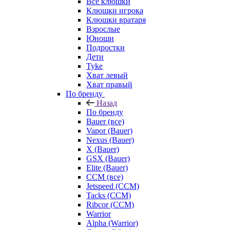
Все клюшки
Клюшки игрока
Клюшки вратаря
Взрослые
Юноши
Подростки
Дети
Tyke
Хват левый
Хват правый
По бренду
Назад
По бренду
Bauer (все)
Vapor (Bauer)
Nexus (Bauer)
X (Bauer)
GSX (Bauer)
Elite (Bauer)
CCM (все)
Jetspeed (CCM)
Tacks (CCM)
Ribcor (CCM)
Warrior
Alpha (Warrior)