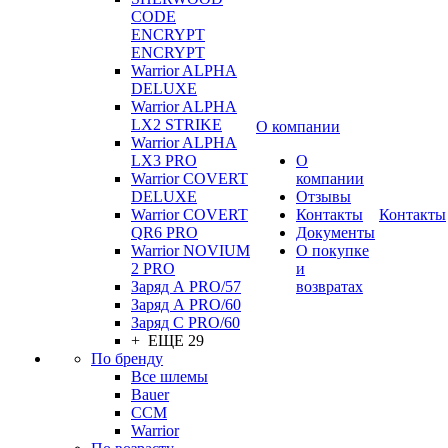
CODE
ENCRYPT
ENCRYPT
Warrior ALPHA
DELUXE
Warrior ALPHA
LX2 STRIKE
О компании
Warrior ALPHA
LX3 PRO
О
Warrior COVERT
компании
DELUXE
Отзывы
Warrior COVERT
Контакты
Контакты
QR6 PRO
Документы
Warrior NOVIUM
О покупке
2 PRO
и
Заряд А PRO/57
возвратах
Заряд А PRO/60
Заряд С PRO/60
+ ЕЩЕ 29
По бренду
Все шлемы
Bauer
CCM
Warrior