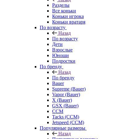
Разделы
Все коньки
Коньки игрока
Коньки вратаря
По возрасту
Назад
По возрасту
Дети
Взрослые
Юноши
Подростки
По бренду
Назад
По бренду
Bauer
Supreme (Bauer)
Vapor (Bauer)
X (Bauer)
GSX (Bauer)
CCM
Tacks (CCM)
Jetspeed (CCM)
Популярные размеры
Назад