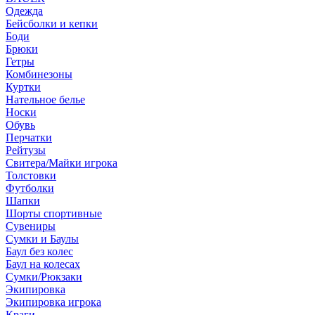
Одежда
Бейсболки и кепки
Боди
Брюки
Гетры
Комбинезоны
Куртки
Нательное белье
Носки
Обувь
Перчатки
Рейтузы
Свитера/Майки игрока
Толстовки
Футболки
Шапки
Шорты спортивные
Сувениры
Сумки и Баулы
Баул без колес
Баул на колесах
Сумки/Рюкзаки
Экипировка
Экипировка игрока
Краги