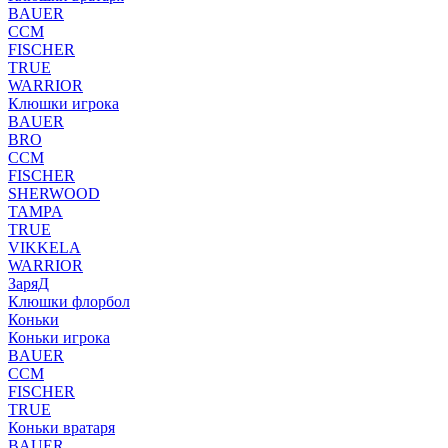
BAUER
CCM
FISCHER
TRUE
WARRIOR
Клюшки игрока
BAUER
BRO
CCM
FISCHER
SHERWOOD
TAMPA
TRUE
VIKKELA
WARRIOR
ЗаряД
Клюшки флорбол
Коньки
Коньки игрока
BAUER
CCM
FISCHER
TRUE
Коньки вратаря
BAUER