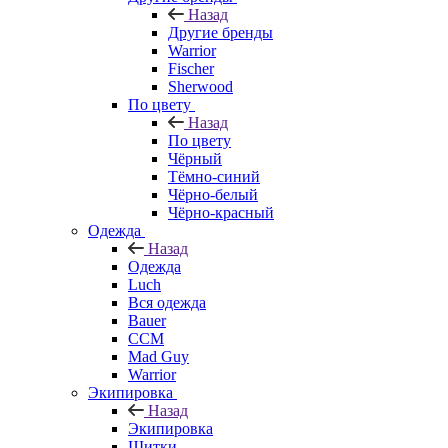
Назад
Другие бренды
Warrior
Fischer
Sherwood
По цвету
Назад
По цвету
Чёрный
Тёмно-синий
Чёрно-белый
Чёрно-красный
Одежда
Назад
Одежда
Luch
Вся одежда
Bauer
CCM
Mad Guy
Warrior
Экипировка
Назад
Экипировка
Щитки