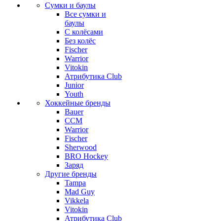
Сумки и баулы
Все сумки и
баулы
С колёсами
Без колёс
Fischer
Warrior
Vitokin
Атрибутика Club
Junior
Youth
Хоккейные бренды
Bauer
CCM
Warrior
Fischer
Sherwood
BRO Hockey
Заряд
Другие бренды
Tampa
Mad Guy
Vikkela
Vitokin
Атрибутика Club