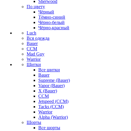
Sherwood
По цвету
Чёрный
Тёмно-синий
Чёрно-белый
Чёрно-красный
Luch
Вся одежда
Bauer
CCM
Mad Guy
Warrior
Щитки
Все щитки
Bauer
Supreme (Bauer)
Vapor (Bauer)
X (Bauer)
CCM
Jetspeed (CCM)
Tacks (CCM)
Warrior
Alpha (Warrior)
Шорты
Все шорты