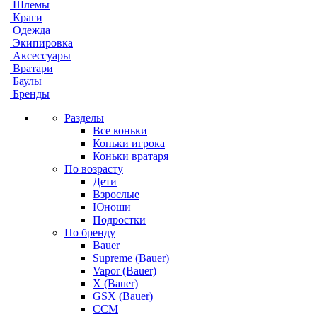
Шлемы
Краги
Одежда
Экипировка
Аксессуары
Вратари
Баулы
Бренды
Разделы
Все коньки
Коньки игрока
Коньки вратаря
По возрасту
Дети
Взрослые
Юноши
Подростки
По бренду
Bauer
Supreme (Bauer)
Vapor (Bauer)
X (Bauer)
GSX (Bauer)
CCM