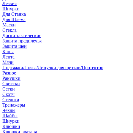
Лезвия
Шнурки
Для Станка
Для Шлема
Маски
Стекла
Доски тактические
Защита предплечья
Защита шеи
Капы
Лента
Мячи
Подтяжки/Пояса/Липучки для щитков/Протектор
Разное
Ракушки
Свистки
Сетки
Скотч
Стельки
Тренажеры
Чехлы
Шайбы
Шнурки
Клюшки
Клюшки вратаря