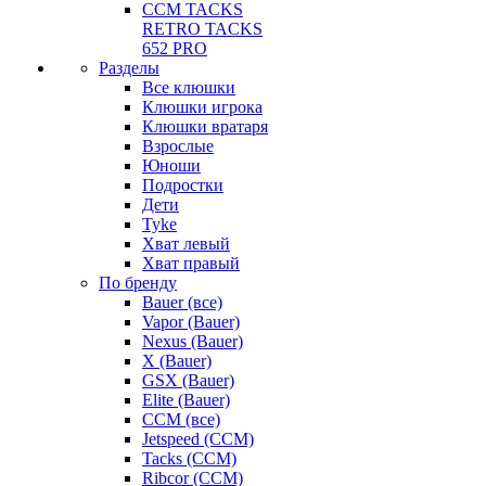
CCM TACKS
RETRO TACKS
652 PRO
Разделы
Все клюшки
Клюшки игрока
Клюшки вратаря
Взрослые
Юноши
Подростки
Дети
Tyke
Хват левый
Хват правый
По бренду
Bauer (все)
Vapor (Bauer)
Nexus (Bauer)
X (Bauer)
GSX (Bauer)
Elite (Bauer)
CCM (все)
Jetspeed (CCM)
Tacks (CCM)
Ribcor (CCM)