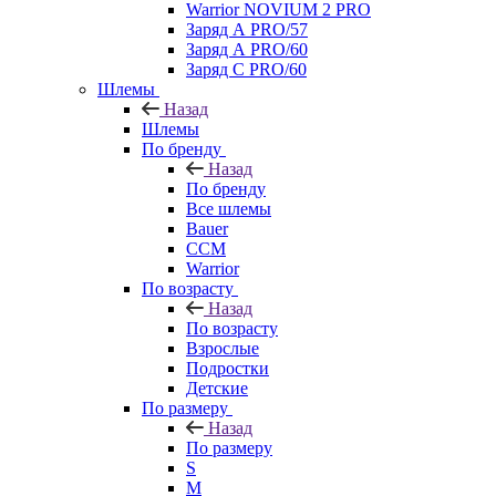
Warrior NOVIUM 2 PRO
Заряд А PRO/57
Заряд А PRO/60
Заряд С PRO/60
Шлемы
Назад
Шлемы
По бренду
Назад
По бренду
Все шлемы
Bauer
CCM
Warrior
По возрасту
Назад
По возрасту
Взрослые
Подростки
Детские
По размеру
Назад
По размеру
S
M