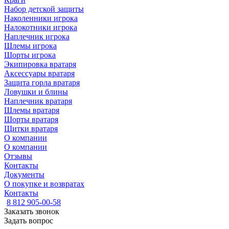
Набор детской защиты
Наколенники игрока
Налокотники игрока
Наплечник игрока
Шлемы игрока
Шорты игрока
Экипировка вратаря
Аксессуары вратаря
Защита горла вратаря
Ловушки и блины
Наплечник вратаря
Шлемы вратаря
Шорты вратаря
Щитки вратаря
О компании
О компании
Отзывы
Контакты
Документы
О покупке и возвратах
Контакты
8 812 905-00-58
Заказать звонок
Задать вопрос