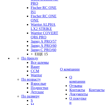
PRO
Fischer RC ONE
IS1
Fischer RC ONE
ONE
Warrior ALPHA
LX2 STRIKE
Warrior COVERT
QR6 PRO
Заряд А PRO/57
Заряд А PRO/60
Заряд С PRO/60
+ ЕЩЕ 15
По бренду
Все шлемы
Bauer
О компании
CCM
Warrior
О
По возрасту
компании
Взрослые
Отзывы
Подростки
Контакты
Контакты
Детские
Документы
По размеру
О покупке
S
и
M