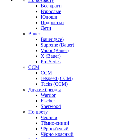
По возрасту
Все краги
Взрослые
Юноши
Подростки
Дети
Bauer
Bauer (все)
Supreme (Bauer)
Vapor (Bauer)
X (Bauer)
Pro Series
CCM
CCM
Jetspeed (CCM)
Tacks (CCM)
Другие бренды
Warrior
Fischer
Sherwood
По цвету
Чёрный
Тёмно-синий
Чёрно-белый
Чёрно-красный