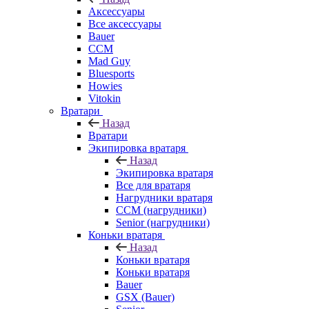
Аксессуары
Все аксессуары
Bauer
CCM
Mad Guy
Bluesports
Howies
Vitokin
Вратари
Назад
Вратари
Экипировка вратаря
Назад
Экипировка вратаря
Все для вратаря
Нагрудники вратаря
CCM (нагрудники)
Senior (нагрудники)
Коньки вратаря
Назад
Коньки вратаря
Коньки вратаря
Bauer
GSX (Bauer)