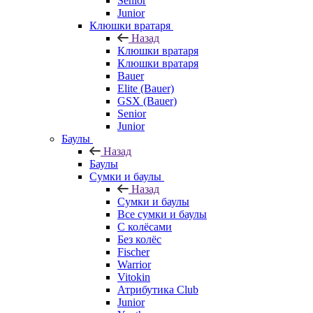
Senior
Junior
Клюшки вратаря
Назад
Клюшки вратаря
Клюшки вратаря
Bauer
Elite (Bauer)
GSX (Bauer)
Senior
Junior
Баулы
Назад
Баулы
Сумки и баулы
Назад
Сумки и баулы
Все сумки и баулы
С колёсами
Без колёс
Fischer
Warrior
Vitokin
Атрибутика Club
Junior