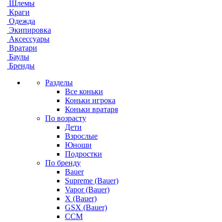
Шлемы
Краги
Одежда
Экипировка
Аксессуары
Вратари
Баулы
Бренды
Разделы
Все коньки
Коньки игрока
Коньки вратаря
По возрасту
Дети
Взрослые
Юноши
Подростки
По бренду
Bauer
Supreme (Bauer)
Vapor (Bauer)
X (Bauer)
GSX (Bauer)
CCM