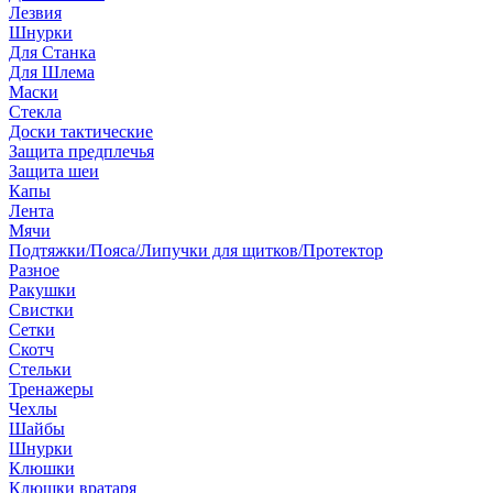
Лезвия
Шнурки
Для Станка
Для Шлема
Маски
Стекла
Доски тактические
Защита предплечья
Защита шеи
Капы
Лента
Мячи
Подтяжки/Пояса/Липучки для щитков/Протектор
Разное
Ракушки
Свистки
Сетки
Скотч
Стельки
Тренажеры
Чехлы
Шайбы
Шнурки
Клюшки
Клюшки вратаря