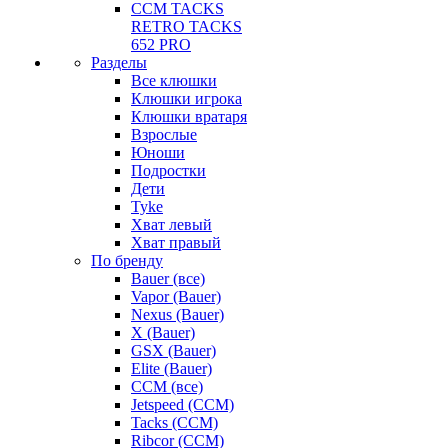
CCM TACKS
RETRO TACKS
652 PRO
Разделы
Все клюшки
Клюшки игрока
Клюшки вратаря
Взрослые
Юноши
Подростки
Дети
Tyke
Хват левый
Хват правый
По бренду
Bauer (все)
Vapor (Bauer)
Nexus (Bauer)
X (Bauer)
GSX (Bauer)
Elite (Bauer)
CCM (все)
Jetspeed (CCM)
Tacks (CCM)
Ribcor (CCM)