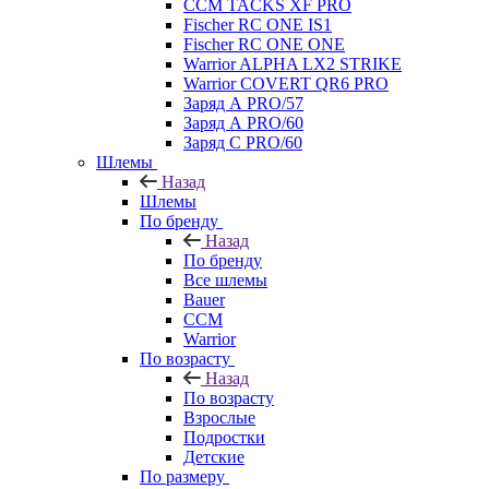
CCM TACKS XF PRO
Fischer RC ONE IS1
Fischer RC ONE ONE
Warrior ALPHA LX2 STRIKE
Warrior COVERT QR6 PRO
Заряд А PRO/57
Заряд А PRO/60
Заряд С PRO/60
Шлемы
Назад
Шлемы
По бренду
Назад
По бренду
Все шлемы
Bauer
CCM
Warrior
По возрасту
Назад
По возрасту
Взрослые
Подростки
Детские
По размеру