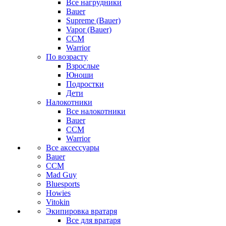
Все нагрудники
Bauer
Supreme (Bauer)
Vapor (Bauer)
CCM
Warrior
По возрасту
Взрослые
Юноши
Подростки
Дети
Налокотники
Все налокотники
Bauer
CCM
Warrior
Все аксессуары
Bauer
CCM
Mad Guy
Bluesports
Howies
Vitokin
Экипировка вратаря
Все для вратаря