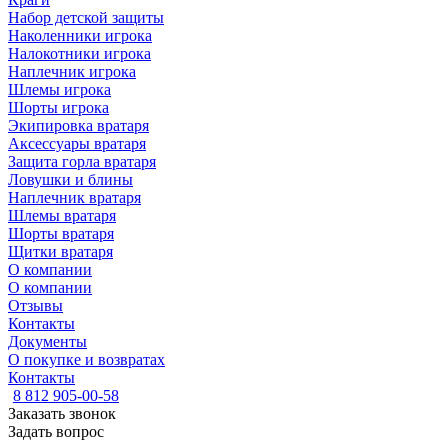
Набор детской защиты
Наколенники игрока
Налокотники игрока
Наплечник игрока
Шлемы игрока
Шорты игрока
Экипировка вратаря
Аксессуары вратаря
Защита горла вратаря
Ловушки и блины
Наплечник вратаря
Шлемы вратаря
Шорты вратаря
Щитки вратаря
О компании
О компании
Отзывы
Контакты
Документы
О покупке и возвратах
Контакты
8 812 905-00-58
Заказать звонок
Задать вопрос