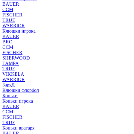
BAUER
CCM
FISCHER
TRUE
WARRIOR
Клюшки игрока
BAUER
BRO
CCM
FISCHER
SHERWOOD
TAMPA
TRUE
VIKKELA
WARRIOR
ЗаряД
Клюшки флорбол
Коньки
Коньки игрока
BAUER
CCM
FISCHER
TRUE
Коньки вратаря
BAUER