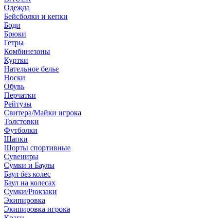
Одежда
Бейсболки и кепки
Боди
Брюки
Гетры
Комбинезоны
Куртки
Нательное белье
Носки
Обувь
Перчатки
Рейтузы
Свитера/Майки игрока
Толстовки
Футболки
Шапки
Шорты спортивные
Сувениры
Сумки и Баулы
Баул без колес
Баул на колесах
Сумки/Рюкзаки
Экипировка
Экипировка игрока
Краги