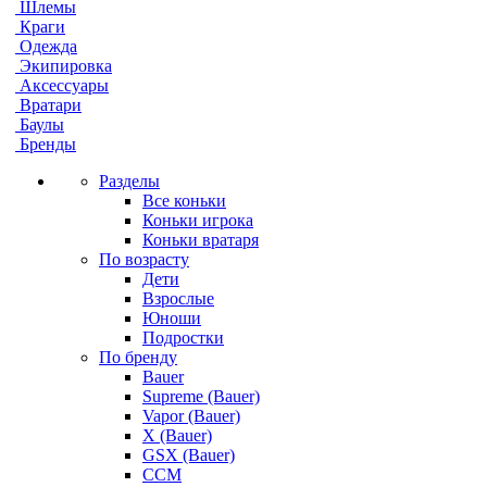
Шлемы
Краги
Одежда
Экипировка
Аксессуары
Вратари
Баулы
Бренды
Разделы
Все коньки
Коньки игрока
Коньки вратаря
По возрасту
Дети
Взрослые
Юноши
Подростки
По бренду
Bauer
Supreme (Bauer)
Vapor (Bauer)
X (Bauer)
GSX (Bauer)
CCM