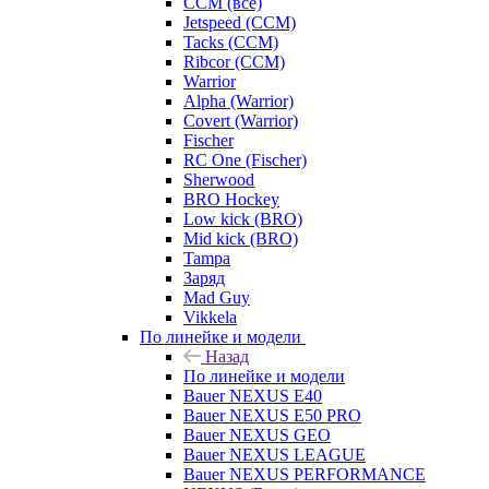
CCM (все)
Jetspeed (CCM)
Tacks (CCM)
Ribcor (CCM)
Warrior
Alpha (Warrior)
Covert (Warrior)
Fischer
RC One (Fischer)
Sherwood
BRO Hockey
Low kick (BRO)
Mid kick (BRO)
Tampa
Заряд
Mad Guy
Vikkela
По линейке и модели
Назад
По линейке и модели
Bauer NEXUS E40
Bauer NEXUS E50 PRO
Bauer NEXUS GEO
Bauer NEXUS LEAGUE
Bauer NEXUS PERFORMANCE