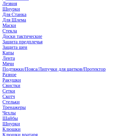
Лезвия
Шнурки
Для Станка
Для Шлема
Маски
Стекла
Доски тактические
Защита предплечья
Защита шеи
Капы
Лента
Мячи
Подтяжки/Пояса/Липучки для щитков/Протектор
Разное
Ракушки
Свистки
Сетки
Скотч
Стельки
Тренажеры
Чехлы
Шайбы
Шнурки
Клюшки
Клюшки вратаря