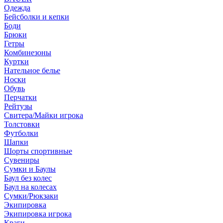
Одежда
Бейсболки и кепки
Боди
Брюки
Гетры
Комбинезоны
Куртки
Нательное белье
Носки
Обувь
Перчатки
Рейтузы
Свитера/Майки игрока
Толстовки
Футболки
Шапки
Шорты спортивные
Сувениры
Сумки и Баулы
Баул без колес
Баул на колесах
Сумки/Рюкзаки
Экипировка
Экипировка игрока
Краги