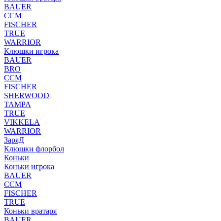
BAUER
CCM
FISCHER
TRUE
WARRIOR
Клюшки игрока
BAUER
BRO
CCM
FISCHER
SHERWOOD
TAMPA
TRUE
VIKKELA
WARRIOR
ЗаряД
Клюшки флорбол
Коньки
Коньки игрока
BAUER
CCM
FISCHER
TRUE
Коньки вратаря
BAUER