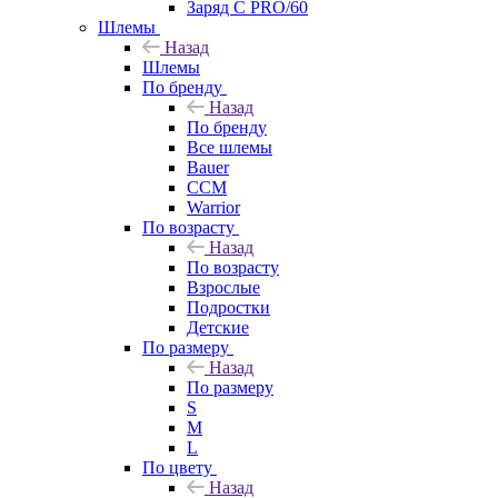
Заряд С PRO/60
Шлемы
Назад
Шлемы
По бренду
Назад
По бренду
Все шлемы
Bauer
CCM
Warrior
По возрасту
Назад
По возрасту
Взрослые
Подростки
Детские
По размеру
Назад
По размеру
S
M
L
По цвету
Назад