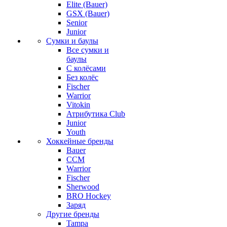
Elite (Bauer)
GSX (Bauer)
Senior
Junior
Сумки и баулы
Все сумки и
баулы
С колёсами
Без колёс
Fischer
Warrior
Vitokin
Атрибутика Club
Junior
Youth
Хоккейные бренды
Bauer
CCM
Warrior
Fischer
Sherwood
BRO Hockey
Заряд
Другие бренды
Tampa