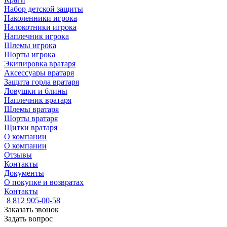
Набор детской защиты
Наколенники игрока
Налокотники игрока
Наплечник игрока
Шлемы игрока
Шорты игрока
Экипировка вратаря
Аксессуары вратаря
Защита горла вратаря
Ловушки и блины
Наплечник вратаря
Шлемы вратаря
Шорты вратаря
Щитки вратаря
О компании
О компании
Отзывы
Контакты
Документы
О покупке и возвратах
Контакты
8 812 905-00-58
Заказать звонок
Задать вопрос