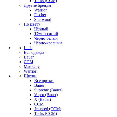
Tacks (CCM)
Другие бренды
Warrior
Fischer
Sherwood
По цвету
Чёрный
Тёмно-синий
Чёрно-белый
Чёрно-красный
Luch
Вся одежда
Bauer
CCM
Mad Guy
Warrior
Щитки
Все щитки
Bauer
Supreme (Bauer)
Vapor (Bauer)
X (Bauer)
CCM
Jetspeed (CCM)
Tacks (CCM)