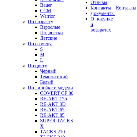
Отзывы
Bauer
Контакты
Контакты
CCM
Документы
Warrior
О покупке
По возрасту
и
Взрослые
возвратах
Подростки
Детские
По размеру
S
M
L
По цвету
Чёрный
Темно-синий
Белый
По линейке и модели
COVERT CF 80
RE-AKT 155
RE-AKT 3D
RE-AKT 65
RE-AKT 85
SUPER TACKS
X
TACKS 210