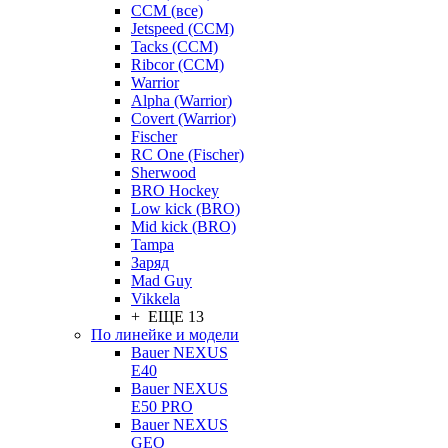
CCM (все)
Jetspeed (CCM)
Tacks (CCM)
Ribcor (CCM)
Warrior
Alpha (Warrior)
Covert (Warrior)
Fischer
RC One (Fischer)
Sherwood
BRO Hockey
Low kick (BRO)
Mid kick (BRO)
Tampa
Заряд
Mad Guy
Vikkela
+ ЕЩЕ 13
По линейке и модели
Bauer NEXUS
E40
Bauer NEXUS
E50 PRO
Bauer NEXUS
GEO