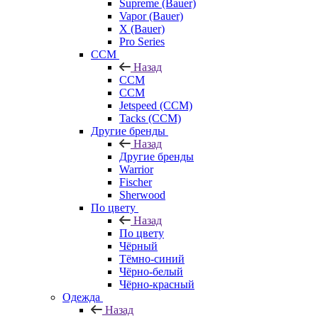
Supreme (Bauer)
Vapor (Bauer)
X (Bauer)
Pro Series
CCM
Назад
CCM
CCM
Jetspeed (CCM)
Tacks (CCM)
Другие бренды
Назад
Другие бренды
Warrior
Fischer
Sherwood
По цвету
Назад
По цвету
Чёрный
Тёмно-синий
Чёрно-белый
Чёрно-красный
Одежда
Назад