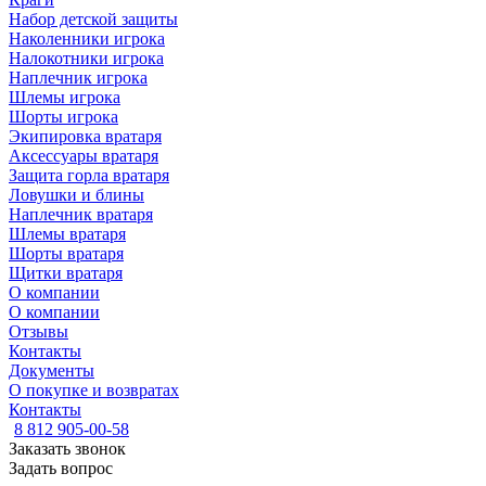
Набор детской защиты
Наколенники игрока
Налокотники игрока
Наплечник игрока
Шлемы игрока
Шорты игрока
Экипировка вратаря
Аксессуары вратаря
Защита горла вратаря
Ловушки и блины
Наплечник вратаря
Шлемы вратаря
Шорты вратаря
Щитки вратаря
О компании
О компании
Отзывы
Контакты
Документы
О покупке и возвратах
Контакты
8 812 905-00-58
Заказать звонок
Задать вопрос