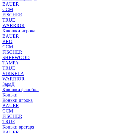
BAUER
CCM
FISCHER
TRUE
WARRIOR
Клюшки игрока
BAUER
BRO
CCM
FISCHER
SHERWOOD
TAMPA
TRUE
VIKKELA
WARRIOR
ЗаряД
Клюшки флорбол
Коньки
Коньки игрока
BAUER
CCM
FISCHER
TRUE
Коньки вратаря
BAUER