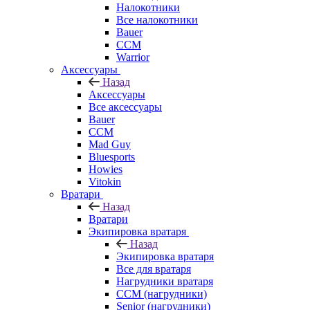
Налокотники
Все налокотники
Bauer
CCM
Warrior
Аксессуары
Назад
Аксессуары
Все аксессуары
Bauer
CCM
Mad Guy
Bluesports
Howies
Vitokin
Вратари
Назад
Вратари
Экипировка вратаря
Назад
Экипировка вратаря
Все для вратаря
Нагрудники вратаря
CCM (нагрудники)
Senior (нагрудники)