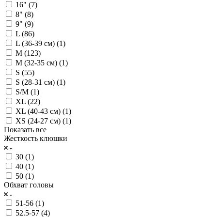
16" (
7
)
8" (
8
)
9" (
9
)
L (
86
)
L (36-39 см) (
1
)
M (
123
)
M (32-35 см) (
1
)
S (
55
)
S (28-31 см) (
1
)
S/M (
1
)
XL (
22
)
XL (40-43 см) (
1
)
XS (24-27 см) (
1
)
Показать все
Жесткость клюшки
30 (
1
)
40 (
1
)
50 (
1
)
Обхват головы
51-56 (
1
)
52.5-57 (
4
)