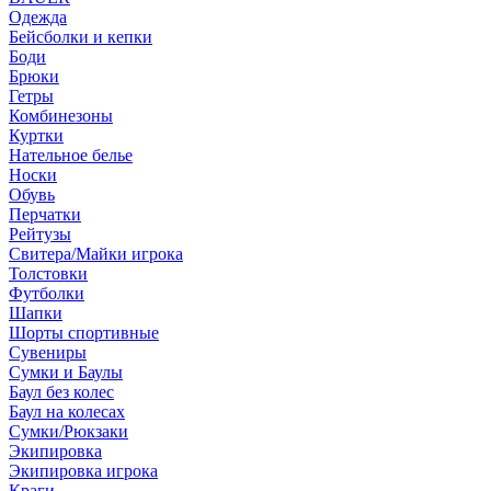
Одежда
Бейсболки и кепки
Боди
Брюки
Гетры
Комбинезоны
Куртки
Нательное белье
Носки
Обувь
Перчатки
Рейтузы
Свитера/Майки игрока
Толстовки
Футболки
Шапки
Шорты спортивные
Сувениры
Сумки и Баулы
Баул без колес
Баул на колесах
Сумки/Рюкзаки
Экипировка
Экипировка игрока
Краги