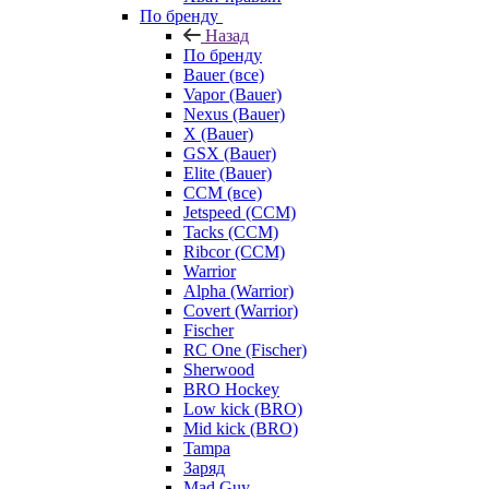
По бренду
Назад
По бренду
Bauer (все)
Vapor (Bauer)
Nexus (Bauer)
X (Bauer)
GSX (Bauer)
Elite (Bauer)
CCM (все)
Jetspeed (CCM)
Tacks (CCM)
Ribcor (CCM)
Warrior
Alpha (Warrior)
Covert (Warrior)
Fischer
RC One (Fischer)
Sherwood
BRO Hockey
Low kick (BRO)
Mid kick (BRO)
Tampa
Заряд
Mad Guy