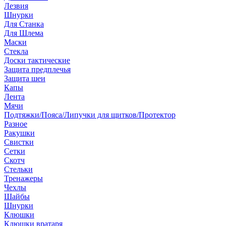
Лезвия
Шнурки
Для Станка
Для Шлема
Маски
Стекла
Доски тактические
Защита предплечья
Защита шеи
Капы
Лента
Мячи
Подтяжки/Пояса/Липучки для щитков/Протектор
Разное
Ракушки
Свистки
Сетки
Скотч
Стельки
Тренажеры
Чехлы
Шайбы
Шнурки
Клюшки
Клюшки вратаря