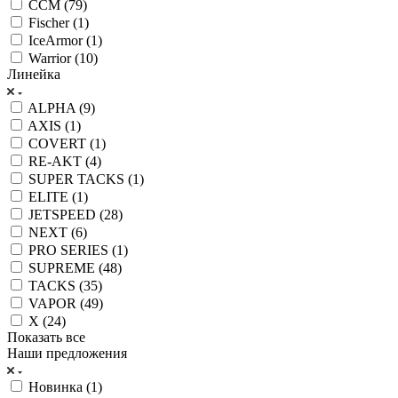
CCM (
79
)
Fischer (
1
)
IceArmor (
1
)
Warrior (
10
)
Линейка
ALPHA (
9
)
AXIS (
1
)
COVERT (
1
)
RE-AKT (
4
)
SUPER TACKS (
1
)
ELITE (
1
)
JETSPEED (
28
)
NEXT (
6
)
PRO SERIES (
1
)
SUPREME (
48
)
TACKS (
35
)
VAPOR (
49
)
X (
24
)
Показать все
Наши предложения
Новинка (
1
)