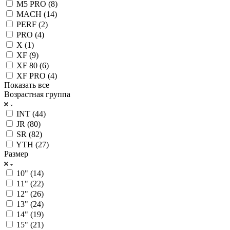
M5 PRO (
8
)
MACH (
14
)
PERF (
2
)
PRO (
4
)
X (
1
)
XF (
9
)
XF 80 (
6
)
XF PRO (
4
)
Показать все
Возрастная группа
INT (
44
)
JR (
80
)
SR (
82
)
YTH (
27
)
Размер
10" (
14
)
11" (
22
)
12" (
26
)
13" (
24
)
14" (
19
)
15" (
21
)