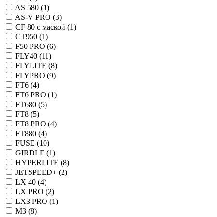
AS 580 (
1
)
AS-V PRO (
3
)
CF 80 с маской (
1
)
CT950 (
1
)
F50 PRO (
6
)
FLY40 (
11
)
FLYLITE (
8
)
FLYPRO (
9
)
FT6 (
4
)
FT6 PRO (
1
)
FT680 (
5
)
FT8 (
5
)
FT8 PRO (
4
)
FT880 (
4
)
FUSE (
10
)
GIRDLE (
1
)
HYPERLITE (
8
)
JETSPEED+ (
2
)
LX 40 (
4
)
LX PRO (
2
)
LX3 PRO (
1
)
M3 (
8
)