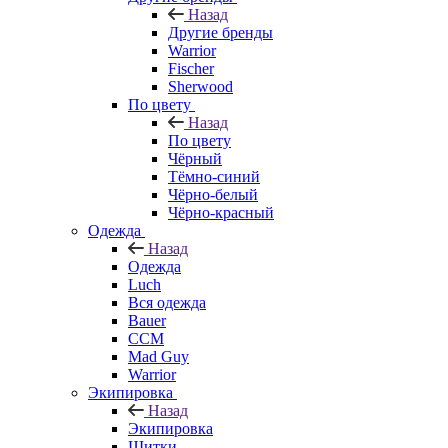
Назад
Другие бренды
Warrior
Fischer
Sherwood
По цвету
Назад
По цвету
Чёрный
Тёмно-синий
Чёрно-белый
Чёрно-красный
Одежда
Назад
Одежда
Luch
Вся одежда
Bauer
CCM
Mad Guy
Warrior
Экипировка
Назад
Экипировка
Щитки