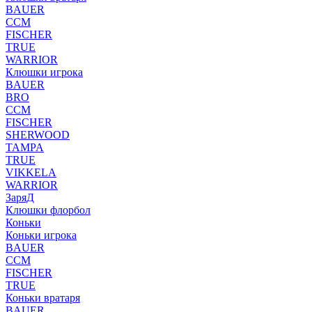
BAUER
CCM
FISCHER
TRUE
WARRIOR
Клюшки игрока
BAUER
BRO
CCM
FISCHER
SHERWOOD
TAMPA
TRUE
VIKKELA
WARRIOR
ЗаряД
Клюшки флорбол
Коньки
Коньки игрока
BAUER
CCM
FISCHER
TRUE
Коньки вратаря
BAUER