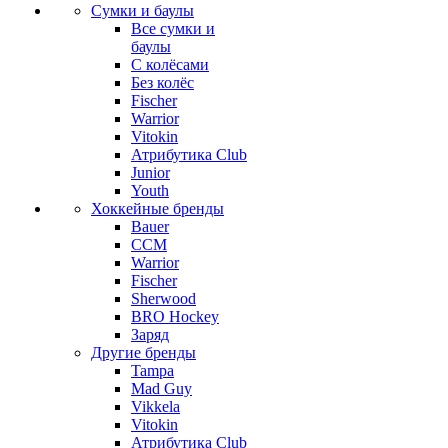
Сумки и баулы
Все сумки и
баулы
С колёсами
Без колёс
Fischer
Warrior
Vitokin
Атрибутика Club
Junior
Youth
Хоккейные бренды
Bauer
CCM
Warrior
Fischer
Sherwood
BRO Hockey
Заряд
Другие бренды
Tampa
Mad Guy
Vikkela
Vitokin
Атрибутика Club