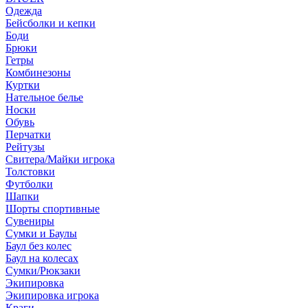
Одежда
Бейсболки и кепки
Боди
Брюки
Гетры
Комбинезоны
Куртки
Нательное белье
Носки
Обувь
Перчатки
Рейтузы
Свитера/Майки игрока
Толстовки
Футболки
Шапки
Шорты спортивные
Сувениры
Сумки и Баулы
Баул без колес
Баул на колесах
Сумки/Рюкзаки
Экипировка
Экипировка игрока
Краги