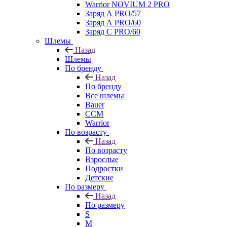
Warrior NOVIUM 2 PRO
Заряд А PRO/57
Заряд А PRO/60
Заряд С PRO/60
Шлемы
Назад
Шлемы
По бренду
Назад
По бренду
Все шлемы
Bauer
CCM
Warrior
По возрасту
Назад
По возрасту
Взрослые
Подростки
Детские
По размеру
Назад
По размеру
S
M