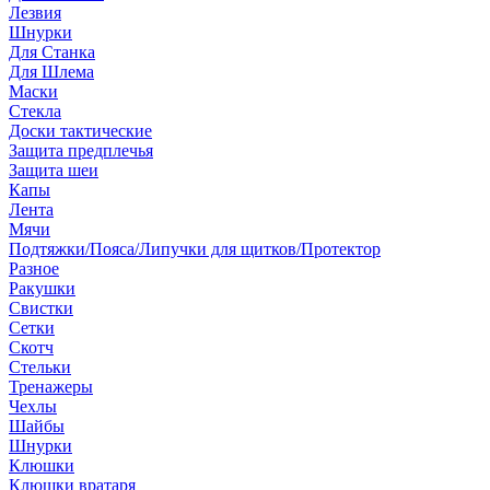
Лезвия
Шнурки
Для Станка
Для Шлема
Маски
Стекла
Доски тактические
Защита предплечья
Защита шеи
Капы
Лента
Мячи
Подтяжки/Пояса/Липучки для щитков/Протектор
Разное
Ракушки
Свистки
Сетки
Скотч
Стельки
Тренажеры
Чехлы
Шайбы
Шнурки
Клюшки
Клюшки вратаря