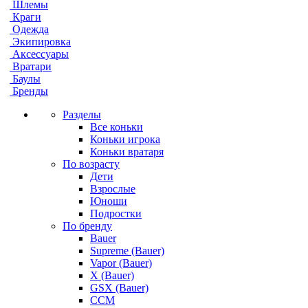
Шлемы
Краги
Одежда
Экипировка
Аксессуары
Вратари
Баулы
Бренды
Разделы
Все коньки
Коньки игрока
Коньки вратаря
По возрасту
Дети
Взрослые
Юноши
Подростки
По бренду
Bauer
Supreme (Bauer)
Vapor (Bauer)
X (Bauer)
GSX (Bauer)
CCM