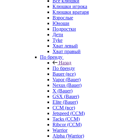
Все клюшки
Клюшки игрока
Клюшки вратаря
Взрослые
Юноши
Подростки
Дети
Tyke
Хват левый
Хват правый
По бренду
Назад
По бренду
Bauer (все)
Vapor (Bauer)
Nexus (Bauer)
X (Bauer)
GSX (Bauer)
Elite (Bauer)
CCM (все)
Jetspeed (CCM)
Tacks (CCM)
Ribcor (CCM)
Warrior
Alpha (Warrior)