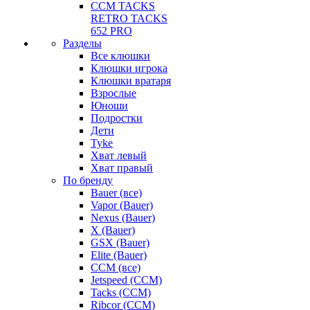
CCM TACKS
RETRO TACKS
652 PRO
Разделы
Все клюшки
Клюшки игрока
Клюшки вратаря
Взрослые
Юноши
Подростки
Дети
Tyke
Хват левый
Хват правый
По бренду
Bauer (все)
Vapor (Bauer)
Nexus (Bauer)
X (Bauer)
GSX (Bauer)
Elite (Bauer)
CCM (все)
Jetspeed (CCM)
Tacks (CCM)
Ribcor (CCM)