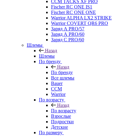
CCM TACKS XF PRO
Fischer RC ONE IS1
Fischer RC ONE ONE
Warrior ALPHA LX2 STRIKE
Warrior COVERT QR6 PRO
Заряд А PRO/57
Заряд А PRO/60
Заряд С PRO/60
Шлемы
Назад
Шлемы
По бренду
Назад
По бренду
Все шлемы
Bauer
CCM
Warrior
По возрасту
Назад
По возрасту
Взрослые
Подростки
Детские
По размеру