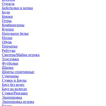
Одежда
Бейсболки и кепки
Боди
Брюки
Гетры
Комбинезоны
Куртки
Нательное белье
Носки
Обувь
Перчатки
Рейтузы
Свитера/Майки игрока
Толстовки
Футболки
Шапки
Шорты спортивные
Сувениры
Сумки и Баулы
Баул без колес
Баул на колесах
Сумки/Рюкзаки
Экипировка
Экипировка игрока
Краги