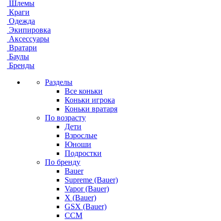
Шлемы
Краги
Одежда
Экипировка
Аксессуары
Вратари
Баулы
Бренды
Разделы
Все коньки
Коньки игрока
Коньки вратаря
По возрасту
Дети
Взрослые
Юноши
Подростки
По бренду
Bauer
Supreme (Bauer)
Vapor (Bauer)
X (Bauer)
GSX (Bauer)
CCM