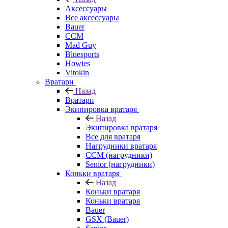
Аксессуары
Все аксессуары
Bauer
CCM
Mad Guy
Bluesports
Howies
Vitokin
Вратари
Назад
Вратари
Экипировка вратаря
Назад
Экипировка вратаря
Все для вратаря
Нагрудники вратаря
CCM (нагрудники)
Senior (нагрудники)
Коньки вратаря
Назад
Коньки вратаря
Коньки вратаря
Bauer
GSX (Bauer)