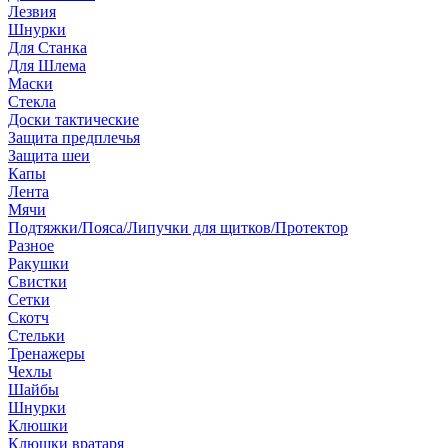
Лезвия
Шнурки
Для Станка
Для Шлема
Маски
Стекла
Доски тактические
Защита предплечья
Защита шеи
Капы
Лента
Мячи
Подтяжки/Пояса/Липучки для щитков/Протектор
Разное
Ракушки
Свистки
Сетки
Скотч
Стельки
Тренажеры
Чехлы
Шайбы
Шнурки
Клюшки
Клюшки вратаря