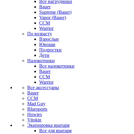
Все нагрудники
Bauer
Supreme (Bauer)
Vapor (Bauer)
CCM
Warrior
По возрасту
Взрослые
Юноши
Подростки
Дети
Налокотники
Все налокотники
Bauer
CCM
Warrior
Все аксессуары
Bauer
CCM
Mad Guy
Bluesports
Howies
Vitokin
Экипировка вратаря
Все для вратаря