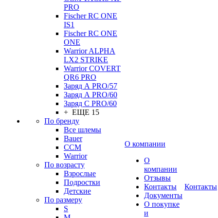
PRO
Fischer RC ONE
IS1
Fischer RC ONE
ONE
Warrior ALPHA
LX2 STRIKE
Warrior COVERT
QR6 PRO
Заряд А PRO/57
Заряд А PRO/60
Заряд С PRO/60
+ ЕЩЕ 15
По бренду
Все шлемы
Bauer
О компании
CCM
Warrior
О
По возрасту
компании
Взрослые
Отзывы
Подростки
Контакты
Контакты
Детские
Документы
По размеру
О покупке
S
и
M