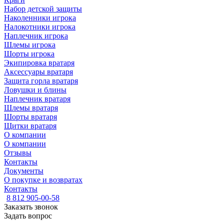
Набор детской защиты
Наколенники игрока
Налокотники игрока
Наплечник игрока
Шлемы игрока
Шорты игрока
Экипировка вратаря
Аксессуары вратаря
Защита горла вратаря
Ловушки и блины
Наплечник вратаря
Шлемы вратаря
Шорты вратаря
Щитки вратаря
О компании
О компании
Отзывы
Контакты
Документы
О покупке и возвратах
Контакты
8 812 905-00-58
Заказать звонок
Задать вопрос