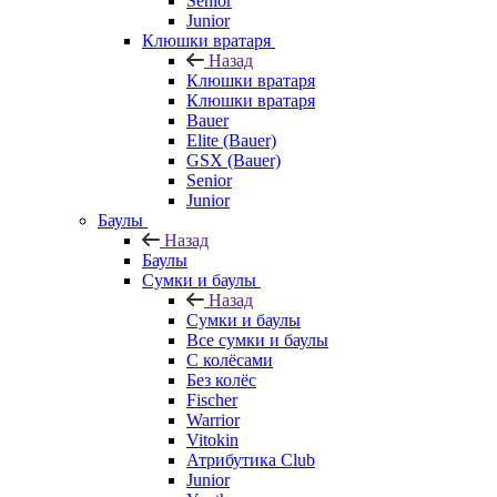
Senior
Junior
Клюшки вратаря
Назад
Клюшки вратаря
Клюшки вратаря
Bauer
Elite (Bauer)
GSX (Bauer)
Senior
Junior
Баулы
Назад
Баулы
Сумки и баулы
Назад
Сумки и баулы
Все сумки и баулы
С колёсами
Без колёс
Fischer
Warrior
Vitokin
Атрибутика Club
Junior