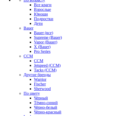
По возрасту
Все краги
Взрослые
Юноши
Подростки
Дети
Bauer
Bauer (все)
Supreme (Bauer)
Vapor (Bauer)
X (Bauer)
Pro Series
CCM
CCM
Jetspeed (CCM)
Tacks (CCM)
Другие бренды
Warrior
Fischer
Sherwood
По цвету
Чёрный
Тёмно-синий
Чёрно-белый
Чёрно-красный