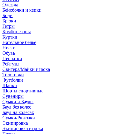
Одежда
Бейсболки и кепки
Боди
Брюки
Гетры
Комбинезоны
Куртки
Нательное белье
Носки
Обувь
Перчатки
Рейтузы
Свитера/Майки игрока
Толстовки
Футболки
Шапки
Шорты спортивные
Сувениры
Сумки и Баулы
Баул без колес
Баул на колесах
Сумки/Рюкзаки
Экипировка
Экипировка игрока
Краги