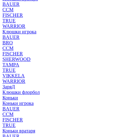
BAUER
CCM
FISCHER
TRUE
WARRIOR
Клюшки игрока
BAUER
BRO
CCM
FISCHER
SHERWOOD
TAMPA
TRUE
VIKKELA
WARRIOR
ЗаряД
Клюшки флорбол
Коньки
Коньки игрока
BAUER
CCM
FISCHER
TRUE
Коньки вратаря
BAUER