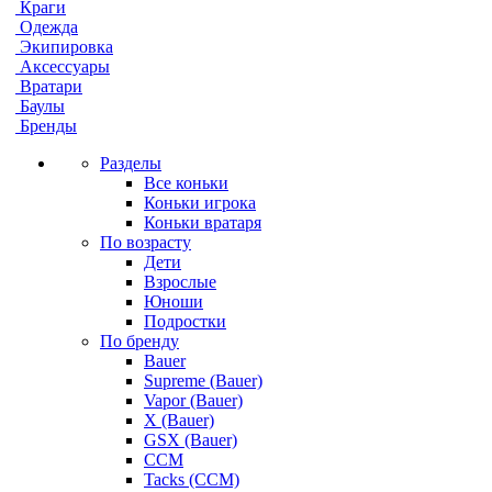
Краги
Одежда
Экипировка
Аксессуары
Вратари
Баулы
Бренды
Разделы
Все коньки
Коньки игрока
Коньки вратаря
По возрасту
Дети
Взрослые
Юноши
Подростки
По бренду
Bauer
Supreme (Bauer)
Vapor (Bauer)
X (Bauer)
GSX (Bauer)
CCM
Tacks (CCM)