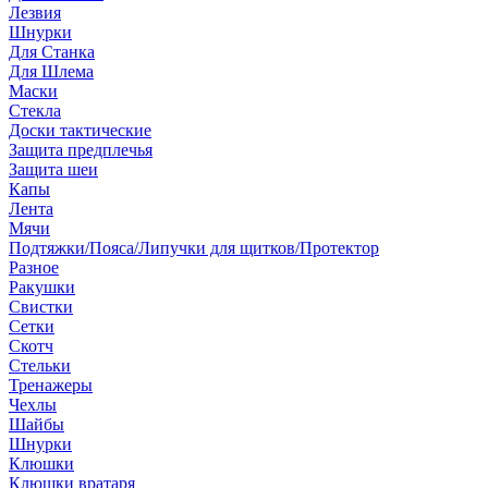
Лезвия
Шнурки
Для Станка
Для Шлема
Маски
Стекла
Доски тактические
Защита предплечья
Защита шеи
Капы
Лента
Мячи
Подтяжки/Пояса/Липучки для щитков/Протектор
Разное
Ракушки
Свистки
Сетки
Скотч
Стельки
Тренажеры
Чехлы
Шайбы
Шнурки
Клюшки
Клюшки вратаря