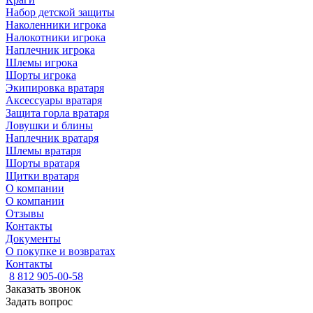
Набор детской защиты
Наколенники игрока
Налокотники игрока
Наплечник игрока
Шлемы игрока
Шорты игрока
Экипировка вратаря
Аксессуары вратаря
Защита горла вратаря
Ловушки и блины
Наплечник вратаря
Шлемы вратаря
Шорты вратаря
Щитки вратаря
О компании
О компании
Отзывы
Контакты
Документы
О покупке и возвратах
Контакты
8 812 905-00-58
Заказать звонок
Задать вопрос