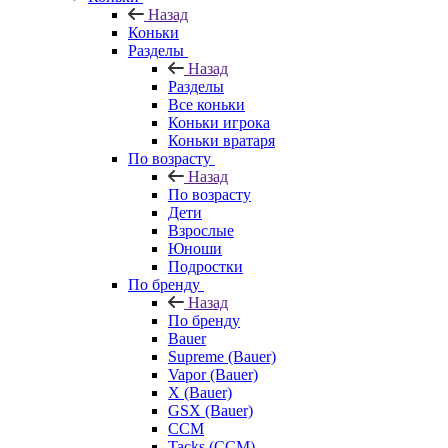
Назад
Коньки
Разделы
Назад
Разделы
Все коньки
Коньки игрока
Коньки вратаря
По возрасту
Назад
По возрасту
Дети
Взрослые
Юноши
Подростки
По бренду
Назад
По бренду
Bauer
Supreme (Bauer)
Vapor (Bauer)
X (Bauer)
GSX (Bauer)
CCM
Tacks (CCM)