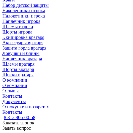
Набор детской защиты
Наколенники игрока
Налокотники игрока
Наплечник игрока
Шлемы игрока
Шорты игрока
Экипировка вратаря
Аксессуары вратаря
Защита горла вратаря
Ловушки и блины
Наплечник вратаря
Шлемы вратаря
Шорты вратаря
Щитки вратаря
О компании
О компании
Отзывы
Контакты
Документы
О покупке и возвратах
Контакты
8 812 905-00-58
Заказать звонок
Задать вопрос