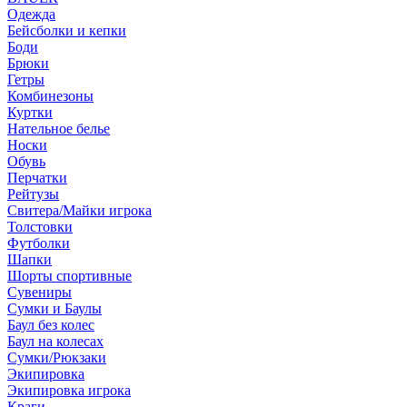
Одежда
Бейсболки и кепки
Боди
Брюки
Гетры
Комбинезоны
Куртки
Нательное белье
Носки
Обувь
Перчатки
Рейтузы
Свитера/Майки игрока
Толстовки
Футболки
Шапки
Шорты спортивные
Сувениры
Сумки и Баулы
Баул без колес
Баул на колесах
Сумки/Рюкзаки
Экипировка
Экипировка игрока
Краги