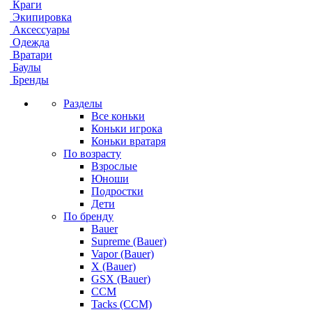
Краги
Экипировка
Аксессуары
Одежда
Вратари
Баулы
Бренды
Разделы
Все коньки
Коньки игрока
Коньки вратаря
По возрасту
Взрослые
Юноши
Подростки
Дети
По бренду
Bauer
Supreme (Bauer)
Vapor (Bauer)
X (Bauer)
GSX (Bauer)
CCM
Tacks (CCM)