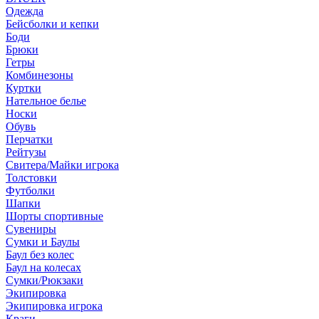
Одежда
Бейсболки и кепки
Боди
Брюки
Гетры
Комбинезоны
Куртки
Нательное белье
Носки
Обувь
Перчатки
Рейтузы
Свитера/Майки игрока
Толстовки
Футболки
Шапки
Шорты спортивные
Сувениры
Сумки и Баулы
Баул без колес
Баул на колесах
Сумки/Рюкзаки
Экипировка
Экипировка игрока
Краги