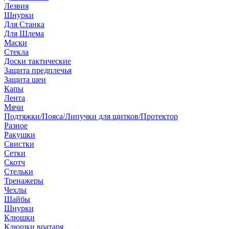
Лезвия
Шнурки
Для Станка
Для Шлема
Маски
Стекла
Доски тактические
Защита предплечья
Защита шеи
Капы
Лента
Мячи
Подтяжки/Пояса/Липучки для щитков/Протектор
Разное
Ракушки
Свистки
Сетки
Скотч
Стельки
Тренажеры
Чехлы
Шайбы
Шнурки
Клюшки
Клюшки вратаря