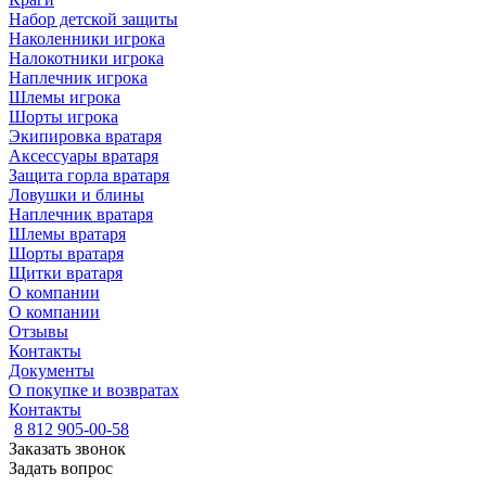
Набор детской защиты
Наколенники игрока
Налокотники игрока
Наплечник игрока
Шлемы игрока
Шорты игрока
Экипировка вратаря
Аксессуары вратаря
Защита горла вратаря
Ловушки и блины
Наплечник вратаря
Шлемы вратаря
Шорты вратаря
Щитки вратаря
О компании
О компании
Отзывы
Контакты
Документы
О покупке и возвратах
Контакты
8 812 905-00-58
Заказать звонок
Задать вопрос