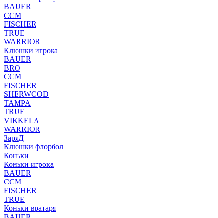
BAUER
CCM
FISCHER
TRUE
WARRIOR
Клюшки игрока
BAUER
BRO
CCM
FISCHER
SHERWOOD
TAMPA
TRUE
VIKKELA
WARRIOR
ЗаряД
Клюшки флорбол
Коньки
Коньки игрока
BAUER
CCM
FISCHER
TRUE
Коньки вратаря
BAUER